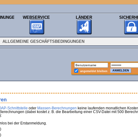
HNUNGEN
WEBSERVICE
LÄNDER
SICHERH
ALLGEMEINE GESCHÄFTSBEDINGUNGEN
angemeldet bleiben
ren
AP-Schnittstelle
oder
Massen-Berechnungen
keine laufenden monatlichen Kosten
Berechnungen (dabei kostet z. B. die Bearbeitung einer CSV-Datei mit 500 Berech
:
nlos bei der Erstanmeldung.
)
)