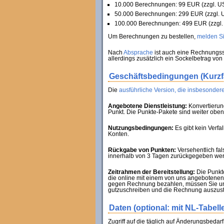
10.000 Berechnungen: 99 EUR (zzgl. US
50.000 Berechnungen: 299 EUR (zzgl. U
100.000 Berechnungen: 499 EUR (zzgl. 
Um Berechnungen zu bestellen,
melden Sie
Nach
Absprache
ist auch eine Rechnungss
allerdings zusätzlich ein Sockelbetrag von
Geschäftsbedingungen (Kurz
Die
ausführliche Version, die insbesondere
Angebotene Dienstleistung:
Konvertierun
Punkt. Die Punkte-Pakete sind weiter oben 
Nutzungsbedingungen:
Es gibt kein Verf
Konten.
Rückgabe von Punkten:
Versehentlich fa
innerhalb von 3 Tagen zurückgegeben werde
Zeitrahmen der Bereitstellung:
Die Punkte
die online mit einem von uns angebotenen 
gegen Rechnung bezahlen, müssen Sie uns
gutzuschreiben und die Rechnung auszust
Daten (optional: mit NL-Tabell
Zugriff auf die täglich auf Änderungsbedar