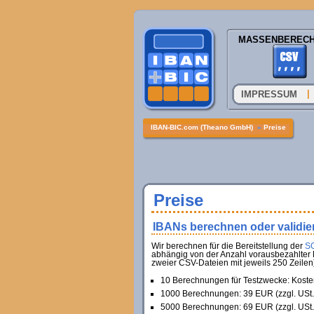
MASSENBEREC
|
IMPRESSUM
IBAN-BIC.com (Theano GmbH)
»
Preise
Preise
IBANs berechnen oder validie
Wir berechnen für die Bereitstellung der
SO
abhängig von der Anzahl vorausbezahlter 
zweier CSV-Dateien mit jeweils 250 Zeilen)
10 Berechnungen für Testzwecke: Koste
1000 Berechnungen: 39 EUR (zzgl. USt.
5000 Berechnungen: 69 EUR (zzgl. USt.