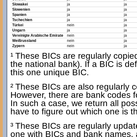
Slowakei
ja
ja
Slowenien
ja
ja
Spanien
ja
ja
Tschechien
ja
ja
Türkei
nein
ja
Ungarn
ja
ja
Vereinigte Arabische Emirate
nein
ja
Weißrussland
nein
ja
Zypern
nein
ja
¹ These BICs are regularly copied 
the national bank). If a BIC is d
this one unique BIC.
² These BICs are also regularly co
However, there are bank codes f
In such a case, we return all po
have to figure out which one is t
³ These BICs are regularly update
one with BICs and bank names, 