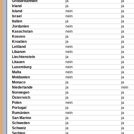
Großbritannien
ja
ja
Irland
ja
ja
Island
nein
ja
Israel
nein
ja
Italien
ja
ja
Jordanien
nein
ja
Kasachstan
nein
ja
Kosovo
ja
ja
Kroatien
ja
ja
Lettland
nein
ja
Libanon
nein
ja
Liechtenstein
ja
ja
Litauen
nein
ja
Luxemburg
nein
ja
Malta
nein
ja
Moldawien
nein
ja
Monaco
ja
ja
Niederlande
ja
nein
Norwegen
ja
ja
Österreich
ja
ja
Polen
nein
ja
Portugal
ja
ja
Rumänien
nein
ja
San Marino
ja
ja
Schweden
ja
ja
Schweiz
ja
ja
Serbien
ja
ja