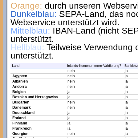
Orange:
durch unseren Webservic
Dunkelblau:
SEPA-Land, das noch
Webservice unterstützt wird.
Mittelblau:
IBAN-Land (nicht SEPA
unterstützt.
Hellblau:
Teilweise Verwendung d
unterstützt.
Land
Inlands-Kontonummern-Validierung?
Bankleitz
nein
ja
Ägypten
nein
ja
Albanien
nein
ja
Andorra
nein
ja
Belgien
ja
ja
Bosnien und Herzegowina
ja
ja
Bulgarien
nein
ja
Dänemark
nein
ja
Deutschland
ja
ja
Estland
ja
ja
Finnland
ja
ja
Frankreich
ja
ja
Georgien
nein
ja