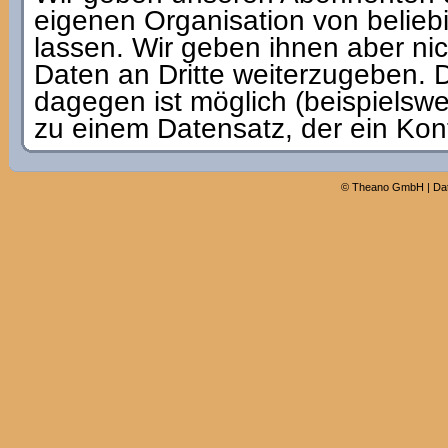
eigenen Organisation von belieb
lassen. Wir geben ihnen aber nic
Daten an Dritte weiterzugeben. 
dagegen ist möglich (beispielsw
zu einem Datensatz, der ein Kont
©
Theano GmbH
|
Da