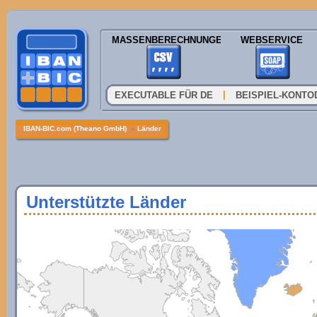
MASSENBERECHNUNGEN
WEBSERVICE
|
EXECUTABLE FÜR DE
BEISPIEL-KONTO
IBAN-BIC.com (Theano GmbH)
»
Länder
Unterstützte Länder