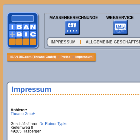
MASSENBERECHNUNGEN
WEBSERVICE
|
IMPRESSUM
ALLGEMEINE GESCHÄFTS
IBAN-BIC.com (Theano GmbH)
»
Preise
»
Impressum
Impressum
Anbieter:
Theano GmbH
Geschäftsführer:
Dr. Rainer Typke
Kiefernweg 8
49205 Hasbergen