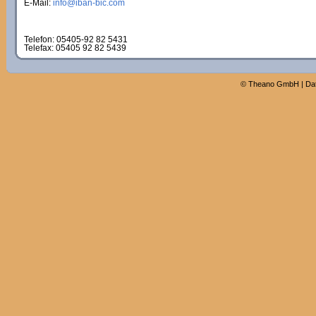
E-Mail:
info@iban-bic.com
Telefon: 05405-92 82 5431
Telefax: 05405 92 82 5439
©
Theano GmbH
|
Da