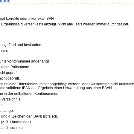
nisse
formal korrekte oder inkorrekte IBAN
ie Ergebnisse diverser Tests anzeigt. Nicht alle Tests werden immer durchgeführt.
 ausgeführt und bestanden.
hlen:
 Unterkontonummer angehängt.
 keine Prüfsumme.
ht geprüft.
icht geprüft.
uss eine Unterkontonummer angehängt werden, aber wir konnten nicht automatisch f
 die validierte IBAN das Ergebnis einer Umwandlung aus einer BBAN ist.
me in der enthaltenen Kontonummer.
m Verzeichnis.
ge.
e Länge.
nd 4. Zeichen der IBAN) ist falsch.
(z. B. Ländercode).
Land noch nicht.