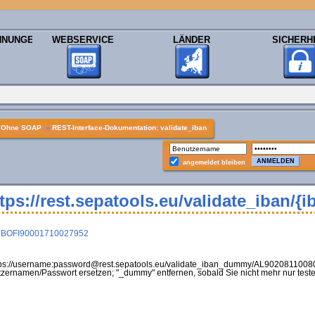
HNUNGEN
WEBSERVICE
LÄNDER
SICHERH
»
Ohne SOAP
»
REST-Interface-Dokumentation: validate_iban
angemeldet bleiben
tps://rest.sepatools.eu/validate_iban/{i
IE92BOFI90001710027952
https://username:password@rest.sepatools.eu/validate_iban_dummy/AL902081100
ernamen/Passwort ersetzen; "_dummy" entfernen, sobald Sie nicht mehr nur teste