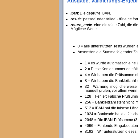
Ausgabe: Validierungs-Ergeb
iban
: Die geprüfte IBAN.
result
: 'passed' oder 'failed' - für eine 
return_code
: eine einzelne Zahl, die d
Mögliche Werte:
0 = alle unterstützten Tests wurden
Ansonsten die Summe folgender Za
1 = es wurde automatisch eine
2 = Diese Kontonummer enthält
4 = Wir haben die Prüfsumme nic
8 = Wir haben die Bankleitzahl n
32 = Warnung: möglicherweise m
manuell prüfen, vor allem wenn
128 = Fehler: Falsche Prüfsum
256 = Bankleitzahl steht nicht i
512 = IBAN hat die falsche Län
1024 = Bankcode hat die falsch
2048 = Die IBAN-Prüfsumme (3. u
4096 = Fehlende Eingabedaten 
8192 = Wir unterstützen dieses 