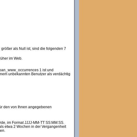
ößer als Null ist, sind die folgenden 7
rüher im Web.
 iban_www_occurrences 1 ist und
 einem unbekannten Benutzer als verdächtig
r für den von Ihnen angegebenen
 wurde, im Format JJJJ-MM-TT SS:MM:SS.
r als etwa 2 Wochen in der Vergangenheit
nen.