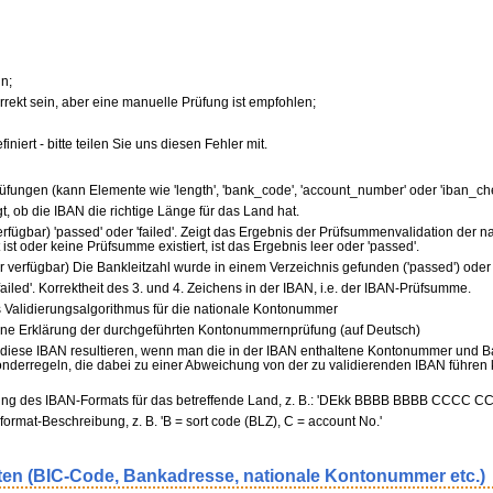
n;
rekt sein, aber eine manuelle Prüfung ist empfohlen;
iert - bitte teilen Sie uns diesen Fehler mit.
rüfungen (kann Elemente wie 'length', 'bank_code', 'account_number' oder 'iban_ch
eigt, ob die IBAN die richtige Länge für das Land hat.
 verfügbar) 'passed' oder 'failed'. Zeigt das Ergebnis der Prüfsummenvalidation der 
t oder keine Prüfsumme existiert, ist das Ergebnis leer oder 'passed'.
der verfügbar) Die Bankleitzahl wurde in einem Verzeichnis gefunden ('passed') oder n
'failed'. Korrektheit des 3. und 4. Zeichens in der IBAN, i.e. der IBAN-Prüfsumme.
 Validierungsalgorithmus für die nationale Kontonummer
ine Erklärung der durchgeführten Kontonummernprüfung (auf Deutsch)
 diese IBAN resultieren, wenn man die in der IBAN enthaltene Kontonummer und Ban
nderregeln, die dabei zu einer Abweichung von der zu validierenden IBAN führen
ung des IBAN-Formats für das betreffende Land, z. B.: 'DEkk BBBB BBBB CCCC C
format-Beschreibung, z. B. 'B = sort code (BLZ), C = account No.'
en (BIC-Code, Bankadresse, nationale Kontonummer etc.)