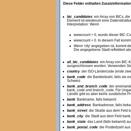
Diese Felder enthalten Zusatzinformatio
bic_candidates
: ein Array von BICs, di
Element ist wiederum eine Datenstruktur mi
Interpretation: Wenn
wwwcount > 0, wurde dieser BIC-Cod
wwwcount = 0. In diesem Fall kommt
Wenn 'city' angegeben ist, kommt d
Die angegebene Stadt reflektiert abe
all_bic_candidates
: ein Array von BIC-
ausgeschlossen wurden. Verwenden Sie 
country
: der ISO-Ländercode (erste zwe
bank_code
: die Bankleitzahl, falls sie
Schweiz.
bank_and_branch_code
: der aneinand
bank_code und branch_code. Für Ungarn 
Länder gibt es aber keine zusätzliche P
bank
: Bankname, falls bekannt.
bank_address
: Bankadresse, falls beka
bank_street
: die Straße aus dem Feld 
bank_city
: die Stadt aus dem Feld ban
bank_state
: das Land (falls bekannt) 
bank_postal_code
: die Postleitzahl a