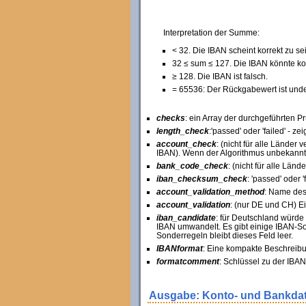
Interpretation der Summe:
< 32. Die IBAN scheint korrekt zu sei
32 ≤ sum ≤ 127. Die IBAN könnte kor
≥ 128. Die IBAN ist falsch.
= 65536: Der Rückgabewert ist undefin
checks
: ein Array der durchgeführten P
length_check
:'passed' oder 'failed' - z
account_check
: (nicht für alle Länder
IBAN). Wenn der Algorithmus unbekannt is
bank_code_check
: (nicht für alle Län
iban_checksum_check
: 'passed' oder 
account_validation_method
: Name des
account_validation
: (nur DE und CH) E
iban_candidate
: für Deutschland würde
IBAN umwandelt. Es gibt einige IBAN-So
Sonderregeln bleibt dieses Feld leer.
IBANformat
: Eine kompakte Beschreib
formatcomment
: Schlüssel zu der IBAN
Ausgabe: Konto- und Bankdat