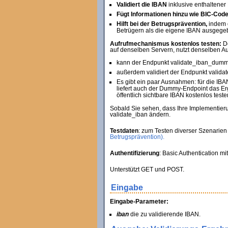
Validiert die IBAN
inklusive enthaltener
Fügt Informationen hinzu wie BIC-Code
Hilft bei der Betrugsprävention,
indem d
Betrügern als die eigene IBAN ausgege
Aufrufmechanismus kostenlos testen:
De
auf denselben Servern, nutzt denselben Au
kann der Endpunkt validate_iban_dummy 
außerdem validiert der Endpunkt valida
Es gibt ein paar Ausnahmen: für di
liefert auch der Dummy-Endpoint das Er
öffentlich sichtbare IBAN kostenlos teste
Sobald Sie sehen, dass Ihre Implementier
validate_iban ändern.
Testdaten
: zum Testen diverser Szenarien 
Betrugsprävention).
Authentifizierung
: Basic Authentication m
Unterstützt GET und POST.
Eingabe
Eingabe-Parameter:
iban
die zu validierende IBAN.