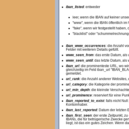
iban_listed
: entweder
leer, wenn die IBAN auf keiner unser
"www", wenn die IBAN öffentlich im W
"fake", wenn wir festgestellt haben
"blacklist" oder "schummelrechnungen
iban_www_occurrences
: die Anzahl v
Felder mit weiteren Details gefüllt.
www_seen_from
: das erste Datum, al
www_seen_until
: das letzte Datum, als
iban_url
: die prominenteste URL, wo wi
gleichzeitig im Feld iban_url "IBAN_BLA
gemeldet.
url_rank
: die Anzahl anderer Websites, 
url_category
: die Kategorie der promine
url_min_depth
: die kleinste Verschacht
url_prominence
: reserviert für eine Pu
iban_reported_to_exist
: falls nicht N
Kontoinhaber.
iban_last_reported
: Datum der letzten
iban_first_seen
: der erste Zeitpunkt, 
IBANs, die für betrügerische Zwecke gen
liegt, ist das ein gutes Zeichen. Wenn da