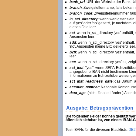
bank_url
: URL der Website der Bank, fal
branch
: Zweigstellenname, falls bekannt
branch_code
: Zweigstellennummer, fall
in_scl_directory
: wenn wenigstens ein 
auf 'yes' oder 'no' gesetzt, je nachdem,
dieses Feld leer.
sct
: wenn in_scl_directory 'yes' enthält, r
Ansonsten leer.
sdd
: wenn in_scl_directory 'yes' enthält,
'no'. Ansonsten (keine BIC geliefert) leer.
b2b
: wenn in_scl_directory 'yes' enthält,
leer.
scc
: wenn in_scl_directory 'yes' ist, zeig
sct_inst
: "yes", wenn SEPA-Echtzeitüberw
angegebene IBAN nicht bestimmen könne
Informationen zu Echtzeitüberweisungen
sct_inst_readiness_date
: das Datum, a
account_number
: Nationale Kontonum
data_age
: (nicht für alle Länder:) Alte
Ausgabe: Betrugsprävention
Die folgenden Felder können genutzt werd
öffentlich sichtbar ist, von einem IBAN-
Test-IBANs für die diversen Blacklists:
DE2