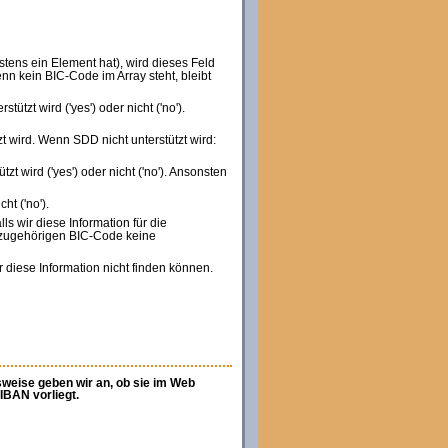
tens ein Element hat), wird dieses Feld
nn kein BIC-Code im Array steht, bleibt
tützt wird ('yes') oder nicht ('no').
tzt wird. Wenn SDD nicht unterstützt wird:
zt wird ('yes') oder nicht ('no'). Ansonsten
ht ('no').
ls wir diese Information für die
 zugehörigen BIC-Code keine
r diese Information nicht finden können.
sweise geben wir an, ob sie im Web
IBAN vorliegt.