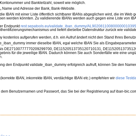
 Kontonummer und Bankleitzahl, soweit wie möglich.
,
Name und Adresse der Bank, Bank-Website.
ie IBAN mit einer Liste öffentlich sichtbarer IBANs abgeglichen wird, die im We
ben werden könnten. Zu validierende IBANs werden auch gegen eine Liste von IBA
r Endpunkt
rest.sepatools.eu/validate_iban_dummy/AL90208110080000001039
thentifizierungsmechanismus und liefert dieselbe Datenstruktur zurück wie valida
kostenlos aufgerufen werden, d.h. ein Aufruf ändert nicht den Stand Ihres Benutz
te_iban_dummy immer dieselbe IBAN, egal welche IBAN Sie als Eingabeparameter 
e IBANs DE27100777770209299700, DE11520513735120710131, DE115205137351
gebnis für die jeweilige IBAN. Dadurch können Sie auch Sonderfälle wie eine ung
n.
ung den Endpunkt validate_iban_dummy erfolgreich aufruft, können Sie den Name
(korrekte IBAN, inkorrekte IBAN, verdächtige IBAN etc.) empfehlen wir
diese Testda
it dem Benutzernamen und Passwort, das Sie bei der Registrierung auf iban-bic.co