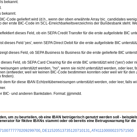
ls bekannt.
.
s bekannt.
BIC-Code geliefert wird (d.h., wenn der oben erwähnte Array bic_candidates wenigs
 ob der erste BIC-Code im SCL-Erreichbarkeitsverzeichnis der Bundesbank steht. We
eflektiert dieses Feld, ob ein SEPA Credit Transfer für die erste aufgelistete BIC unters
 ist dieses Feld 'yes', wenn SEPA Direct Debit für die erste aufgelistete BIC unterstü
 zeigt dieses Feld, ob SEPA Business to Business für die erste gelieferte BIC unterstüt
t dieses Feld, ob SEPA Card Clearing für die erste BIC unterstützt wird ('yes') oder nic
eisungen unterstützt werden, "no", wenn sie nicht unterstützt werden, oder leer, fal
n (entweder, weil wir keinen BIC-Code bestimmen konnten oder weil wir für den
 finden).
b dem für diese IBAN Echtzeitüberweisungen unterstützt werden, oder leer, falls wi
mer.
r der BIC- und anderen Bankdaten. Format: jjjjmmdd.
en, um zu beurteilen, ob eine IBAN betrügerisch genutzt werden soll - beispiel
Generator für fiktive IBANs stammt oder ob bereits eine Betrugswarnung für die 
7100777770209299700
,
DE11520513735120710131
,
AT411100000237571500