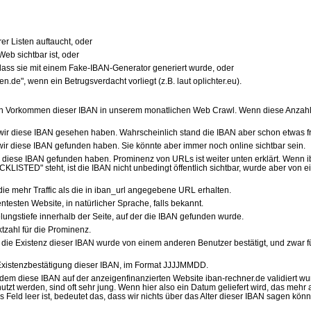
er Listen auftaucht, oder
eb sichtbar ist, oder
, dass sie mit einem Fake-IBAN-Generator generiert wurde, oder
.de", wenn ein Betrugsverdacht vorliegt (z.B. laut oplichter.eu).
on Vorkommen dieser IBAN in unserem monatlichen Web Crawl. Wenn diese Anzahl gr
s wir diese IBAN gesehen haben. Wahrscheinlich stand die IBAN aber schon etwas f
 wir diese IBAN gefunden haben. Sie könnte aber immer noch online sichtbar sein.
r diese IBAN gefunden haben. Prominenz von URLs ist weiter unten erklärt. Wenn
CKLISTED" steht, ist die IBAN nicht unbedingt öffentlich sichtbar, wurde aber von
die mehr Traffic als die in iban_url angegebene URL erhalten.
ntesten Website, in natürlicher Sprache, falls bekannt.
elungstiefe innerhalb der Seite, auf der die IBAN gefunden wurde.
nktzahl für die Prominenz.
ull: die Existenz dieser IBAN wurde von einem anderen Benutzer bestätigt, und zwa
 Existenzbestätigung dieser IBAN, im Format JJJJMMDD.
zu dem diese IBAN auf der anzeigenfinanzierten Website iban-rechner.de validiert
utzt werden, sind oft sehr jung. Wenn hier also ein Datum geliefert wird, das meh
s Feld leer ist, bedeutet das, dass wir nichts über das Alter dieser IBAN sagen kön