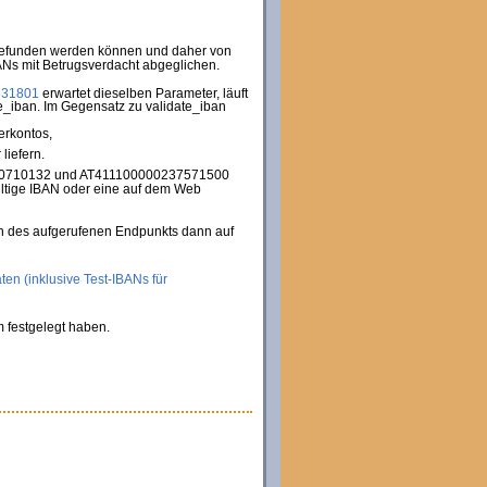
b gefunden werden können und daher von
Ns mit Betrugsverdacht abgeglichen.
531801
erwartet dieselben Parameter, läuft
te_iban. Im Gegensatz zu validate_iban
erkontos,
liefern.
20710132 und AT411100000237571500
ültige IBAN oder eine auf dem Web
n des aufgerufenen Endpunkts dann auf
ten (inklusive Test-IBANs für
m festgelegt haben.