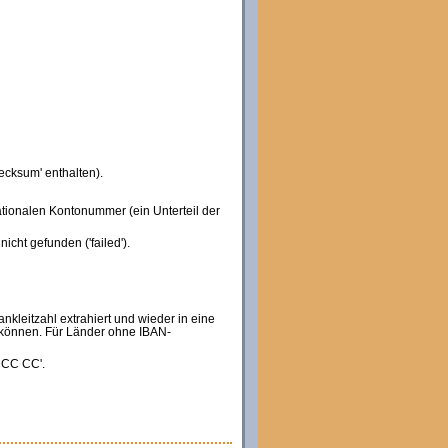
ecksum' enthalten).
nationalen Kontonummer (ein Unterteil der
icht gefunden ('failed').
kleitzahl extrahiert und wieder in eine
 können. Für Länder ohne IBAN-
CCC CC'.