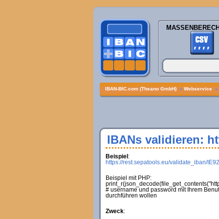
MASSENBEREC
IBAN-BIC.com (Theano GmbH)
»
Webservice
IBANs validieren: ht
Beispiel
:
https://rest.sepatools.eu/validate_iban/
Beispiel mit PHP:
print_r(json_decode(file_get_contents("
# username und password mit Ihrem Benutz
durchführen wollen
Zweck
: