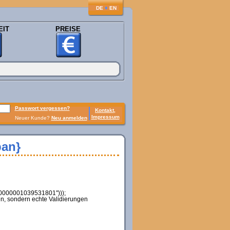
♦
DE
EN
EIT
PREISE
Passwort vergessen?
Kontakt,
Impressum
Neuer Kunde?
Neu anmelden
ban}
80000001039531801")));
n, sondern echte Validierungen