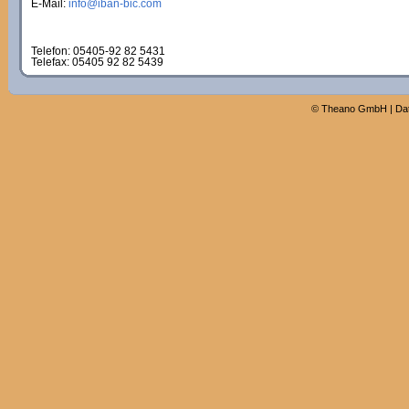
E-Mail:
info@iban-bic.com
Telefon: 05405-92 82 5431
Telefax: 05405 92 82 5439
©
Theano GmbH
|
Da