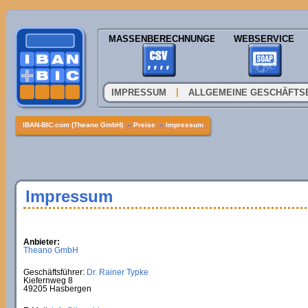
MASSENBERECHNUNGEN
WEBSERVICE
|
IMPRESSUM
ALLGEMEINE GESCHÄFTS
IBAN-BIC.com (Theano GmbH)
»
Preise
»
Impressum
Impressum
Anbieter:
Theano GmbH
Geschäftsführer:
Dr. Rainer Typke
Kiefernweg 8
49205 Hasbergen