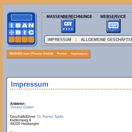
MASSENBERECHNUNGEN
WEBSERVICE
|
IMPRESSUM
ALLGEMEINE GESCHÄFTS
IBAN-BIC.com (Theano GmbH)
»
Preise
»
Impressum
Impressum
Anbieter:
Theano GmbH
Geschäftsführer:
Dr. Rainer Typke
Kiefernweg 8
49205 Hasbergen