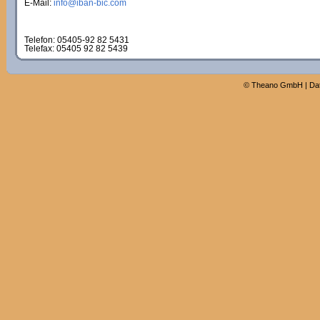
E-Mail:
info@iban-bic.com
Telefon: 05405-92 82 5431
Telefax: 05405 92 82 5439
©
Theano GmbH
|
Da