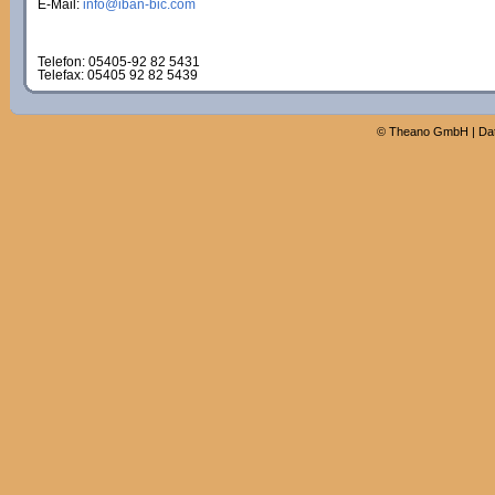
E-Mail:
info@iban-bic.com
Telefon: 05405-92 82 5431
Telefax: 05405 92 82 5439
©
Theano GmbH
|
Da