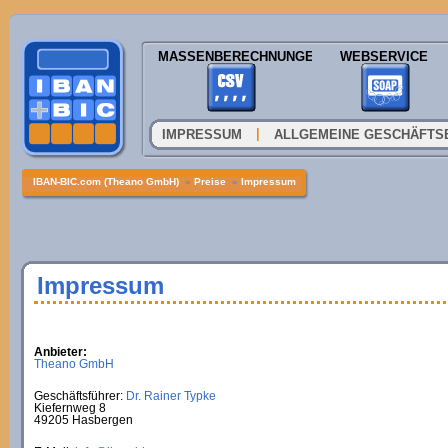
MASSENBERECHNUNGEN
WEBSERVICE
|
IMPRESSUM
ALLGEMEINE GESCHÄFTS
IBAN-BIC.com (Theano GmbH)
»
Preise
»
Impressum
Impressum
Anbieter:
Theano GmbH
Geschäftsführer:
Dr. Rainer Typke
Kiefernweg 8
49205 Hasbergen