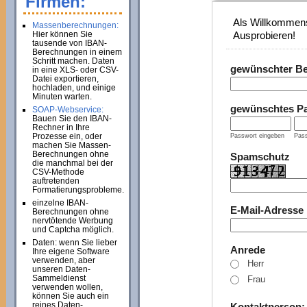
Firmen:
Als Willkommens
Massenberechnungen:
Hier können Sie
Ausprobieren!
tausende von IBAN-
Berechnungen in einem
Schritt machen. Daten
gewünschter B
in eine XLS- oder CSV-
Datei exportieren,
hochladen, und einige
Minuten warten.
gewünschtes P
SOAP-Webservice:
Bauen Sie den IBAN-
Rechner in Ihre
Prozesse ein, oder
Passwort eingeben
Pass
machen Sie Massen-
Berechnungen ohne
Spamschutz
die manchmal bei der
CSV-Methode
auftretenden
Formatierungsprobleme.
einzelne IBAN-
E-Mail-Adresse
Berechnungen ohne
nervtötende Werbung
und Captcha möglich.
Daten: wenn Sie lieber
Anrede
Ihre eigene Software
verwenden, aber
Herr
unseren Daten-
Sammeldienst
Frau
verwenden wollen,
können Sie auch ein
reines Daten-
Kontaktperson