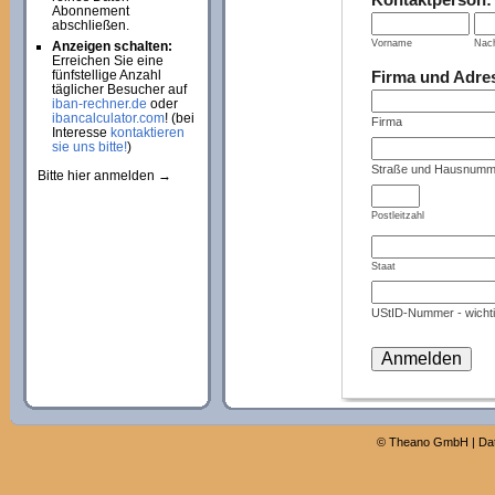
Abonnement
abschließen.
Vorname
Nac
Anzeigen schalten:
Erreichen Sie eine
Firma und Adre
fünfstellige Anzahl
täglicher Besucher auf
iban-rechner.de
oder
ibancalculator.com
! (bei
Firma
Interesse
kontaktieren
sie uns bitte!
)
Straße und Hausnumm
Bitte hier anmelden →
Postleitzahl
Staat
UStID-Nummer - wichti
©
Theano GmbH
|
Da