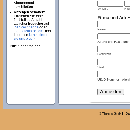
Abonnement
abschließen.
Vorname
Nac
Anzeigen schalten:
Erreichen Sie eine
Firma und Adre
fünfstellige Anzahl
täglicher Besucher auf
iban-rechner.de
oder
Firma
ibancalculator.com
! (bei
Interesse
kontaktieren
sie uns bitte!
)
Straße und Hausnumm
Bitte hier anmelden →
Postleitzahl
Staat
UStID-Nummer - wichti
©
Theano GmbH
|
Da