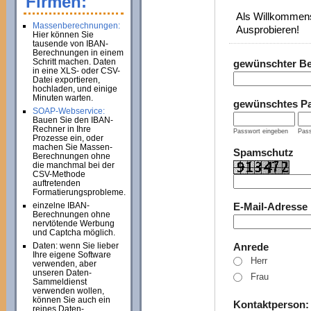
Firmen:
Als Willkommens
Massenberechnungen:
Ausprobieren!
Hier können Sie
tausende von IBAN-
Berechnungen in einem
Schritt machen. Daten
gewünschter B
in eine XLS- oder CSV-
Datei exportieren,
hochladen, und einige
Minuten warten.
gewünschtes P
SOAP-Webservice:
Bauen Sie den IBAN-
Rechner in Ihre
Passwort eingeben
Pass
Prozesse ein, oder
machen Sie Massen-
Spamschutz
Berechnungen ohne
die manchmal bei der
CSV-Methode
auftretenden
Formatierungsprobleme.
einzelne IBAN-
E-Mail-Adresse
Berechnungen ohne
nervtötende Werbung
und Captcha möglich.
Daten: wenn Sie lieber
Anrede
Ihre eigene Software
Herr
verwenden, aber
unseren Daten-
Frau
Sammeldienst
verwenden wollen,
können Sie auch ein
Kontaktperson
reines Daten-