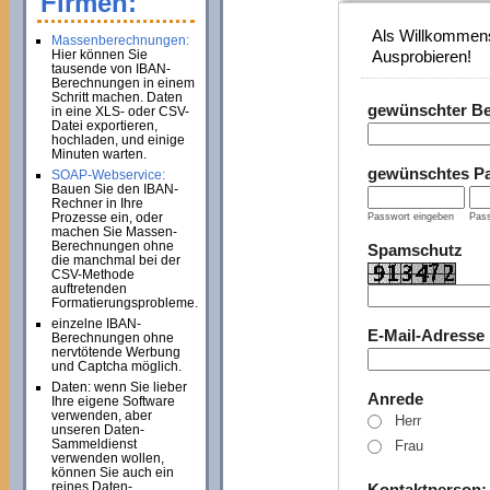
Firmen:
Als Willkommens
Massenberechnungen:
Hier können Sie
Ausprobieren!
tausende von IBAN-
Berechnungen in einem
Schritt machen. Daten
gewünschter B
in eine XLS- oder CSV-
Datei exportieren,
hochladen, und einige
Minuten warten.
gewünschtes P
SOAP-Webservice:
Bauen Sie den IBAN-
Rechner in Ihre
Prozesse ein, oder
Passwort eingeben
Pass
machen Sie Massen-
Berechnungen ohne
Spamschutz
die manchmal bei der
CSV-Methode
auftretenden
Formatierungsprobleme.
einzelne IBAN-
E-Mail-Adresse
Berechnungen ohne
nervtötende Werbung
und Captcha möglich.
Daten: wenn Sie lieber
Anrede
Ihre eigene Software
verwenden, aber
Herr
unseren Daten-
Sammeldienst
Frau
verwenden wollen,
können Sie auch ein
reines Daten-
Kontaktperson