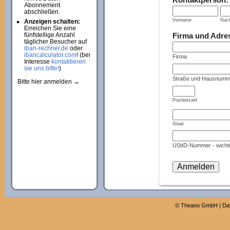
Abonnement
abschließen.
Vorname
Nac
Anzeigen schalten:
Erreichen Sie eine
Firma und Adre
fünfstellige Anzahl
täglicher Besucher auf
iban-rechner.de
oder
ibancalculator.com
! (bei
Firma
Interesse
kontaktieren
sie uns bitte!
)
Straße und Hausnumm
Bitte hier anmelden →
Postleitzahl
Staat
UStID-Nummer - wichti
©
Theano GmbH
|
Da