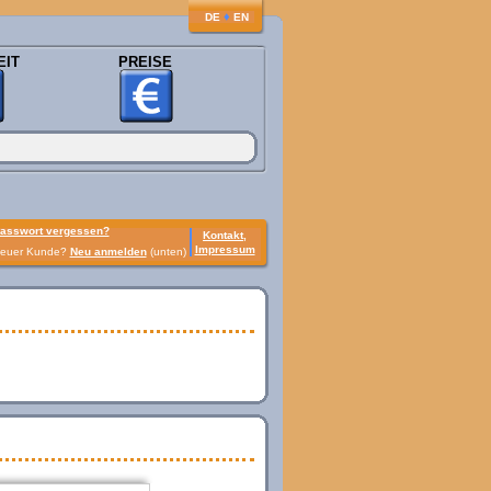
♦
DE
EN
EIT
PREISE
asswort vergessen?
Kontakt,
Impressum
euer Kunde?
Neu anmelden
(unten)