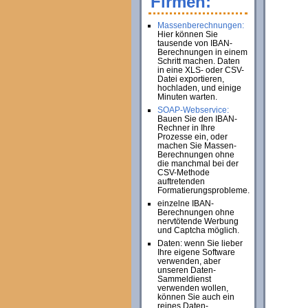
Firmen:
Massenberechnungen:
Hier können Sie
tausende von IBAN-
Berechnungen in einem
Schritt machen. Daten
in eine XLS- oder CSV-
Datei exportieren,
hochladen, und einige
Minuten warten.
SOAP-Webservice:
Bauen Sie den IBAN-
Rechner in Ihre
Prozesse ein, oder
machen Sie Massen-
Berechnungen ohne
die manchmal bei der
CSV-Methode
auftretenden
Formatierungsprobleme.
einzelne IBAN-
Berechnungen ohne
nervtötende Werbung
und Captcha möglich.
Daten: wenn Sie lieber
Ihre eigene Software
verwenden, aber
unseren Daten-
Sammeldienst
verwenden wollen,
können Sie auch ein
reines Daten-