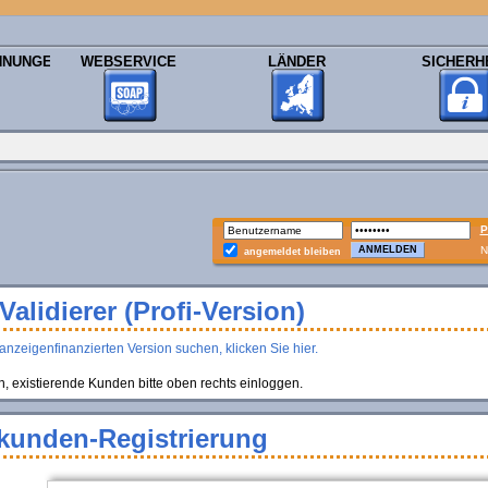
HNUNGEN
WEBSERVICE
LÄNDER
SICHERH
P
N
angemeldet bleiben
alidierer (Profi-Version)
anzeigenfinanzierten Version suchen, klicken Sie hier.
existierende Kunden bitte oben rechts einloggen.
kunden-Registrierung