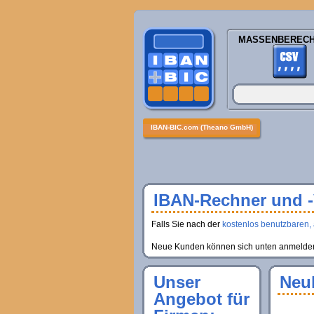
MASSENBEREC
IBAN-BIC.com (Theano GmbH)
IBAN-Rechner und -V
Falls Sie nach der
kostenlos benutzbaren, 
Neue Kunden können sich unten anmelden, 
Unser
Neu
Angebot für