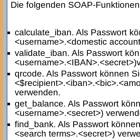
Die folgenden SOAP-Funktionen 
calculate_iban. Als Passwort k
<username>.<domestic account
validate_iban. Als Passwort kön
<username>.<IBAN>.<secret>)
qrcode. Als Passwort können S
<$recipient>.<iban>.<bic>.<am
verwenden.
get_balance. Als Passwort kön
<username>.<secret>) verwend
find_bank. Als Passwort könne
<search terms>.<secret>) verw