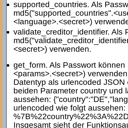
supported_countries. Als Passw
md5("supported_countries".<us
<language>.<secret>) verwend
validate_creditor_identifier. Al
md5("validate_creditor_identifie
<secret>) verwenden.
get_form. Als Passwort können
<params>.<secret>) verwenden;
Datentyp als urlencoded JSON 
beiden Parameter country und l
aussehen: {"country":"DE","lan
urlencoded wie folgt aussehen:
%7B%22country%22%3A%22
Insgesamt sieht der Funktionsau