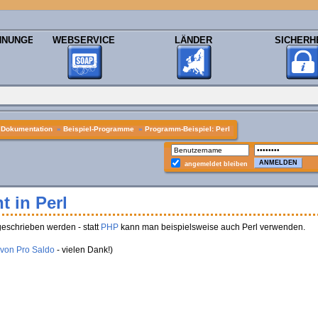
HNUNGEN
WEBSERVICE
LÄNDER
SICHERH
»
Dokumentation
»
Beispiel-Programme
»
Programm-Beispiel: Perl
angemeldet bleiben
t in Perl
eschrieben werden - statt
PHP
kann man beispielsweise auch Perl verwenden.
 von Pro Saldo
- vielen Dank!)