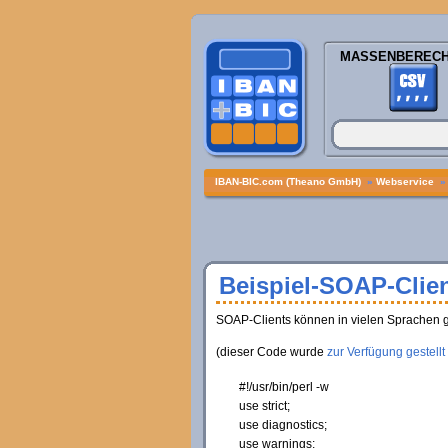
MASSENBEREC
IBAN-BIC.com (Theano GmbH)
»
Webservice
Beispiel-SOAP-Clien
SOAP-Clients können in vielen Sprachen g
(dieser Code wurde
zur Verfügung gestellt
#!/usr/bin/perl -w
use
strict;
use
diagnostics;
use
warnings;