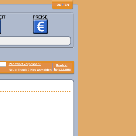
♦
DE
EN
EIT
PREISE
Passwort vergessen?
Kontakt,
Impressum
Neuer Kunde?
Neu anmelden