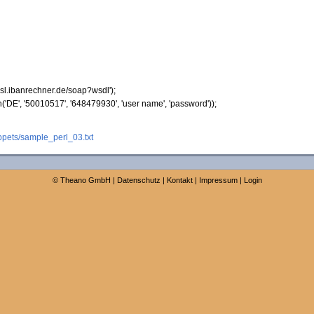
/ssl.ibanrechner.de/soap?wsdl'
)
;
n
(
'DE'
,
'50010517'
,
'648479930'
,
'user name'
,
'password'
)
)
;
pets/sample_perl_03.txt
©
Theano GmbH
|
Datenschutz
|
Kontakt
|
Impressum
|
Login