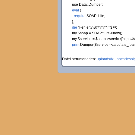
use
Data::
Dumper
;
eval
{
require
SOAP::
Lite
;
}
;
die
"Fehler:
\n
$@
\n
\n
"
if
$@;
my
$soap
= SOAP::
Lite
->
new
(
)
;
my
$service
=
$soap
->
service
(
'https:/
print
Dumper
(
$service
->
calculate_iba
Datei herunterladen:
uploads/tx_jphcodesnip