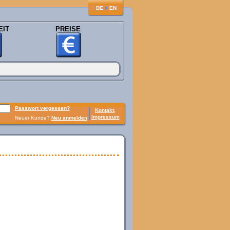
♦
DE
EN
EIT
PREISE
Passwort vergessen?
Kontakt,
Impressum
Neuer Kunde?
Neu anmelden