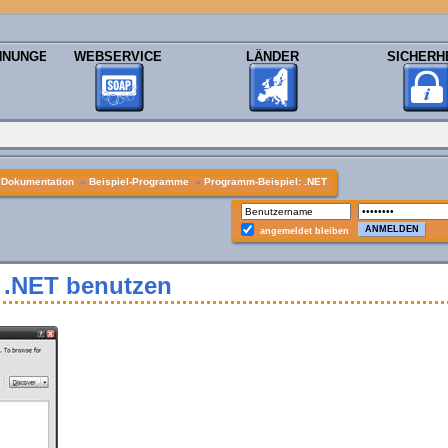
HNUNGEN
WEBSERVICE
LÄNDER
SICHERH
»
Dokumentation
»
Beispiel-Programme
»
Programm-Beispiel: .NET
angemeldet bleiben
 .NET benutzen