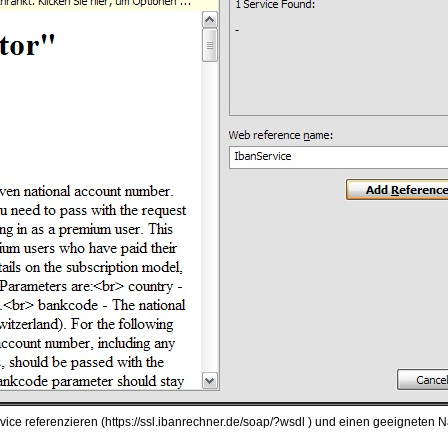
ice referenzieren (https://ssl.ibanrechner.de/soap/?wsdl ) und einen geeigneten