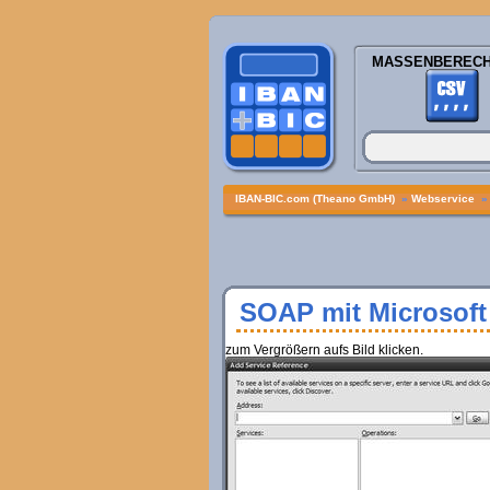
MASSENBEREC
IBAN-BIC.com (Theano GmbH)
»
Webservice
SOAP mit Microsoft
zum Vergrößern aufs Bild klicken.