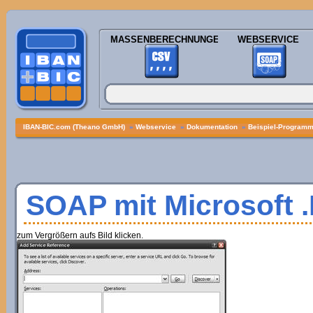
MASSENBERECHNUNGEN
WEBSERVICE
IBAN-BIC.com (Theano GmbH)
»
Webservice
»
Dokumentation
»
Beispiel-Program
SOAP mit Microsoft 
zum Vergrößern aufs Bild klicken.