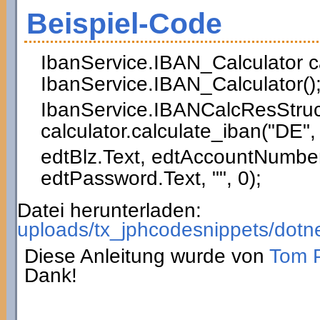
Beispiel-Code
IbanService.
IBAN_Calculator
c
IbanService.
IBAN_Calculator
(
)
IbanService.
IBANCalcResStruc
calculator.
calculate_iban
(
"DE"
,
edtBlz.
Text
, edtAccountNumber
edtPassword.
Text
,
""
,
0
)
;
Datei herunterladen:
uploads/tx_jphcodesnippets/dotn
Diese Anleitung wurde von
Tom P
Dank!