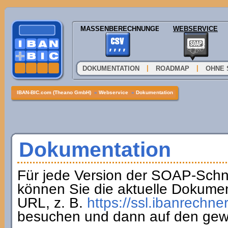
MASSENBERECHNUNGEN
WEBSERVICE
|
|
DOKUMENTATION
ROADMAP
OHNE 
IBAN-BIC.com (Theano GmbH)
»
Webservice
»
Dokumentation
Dokumentation
Für jede Version der SOAP-Schnit
können Sie die aktuelle Dokumen
URL, z. B.
https://ssl.ibanrechne
besuchen und dann auf den gew