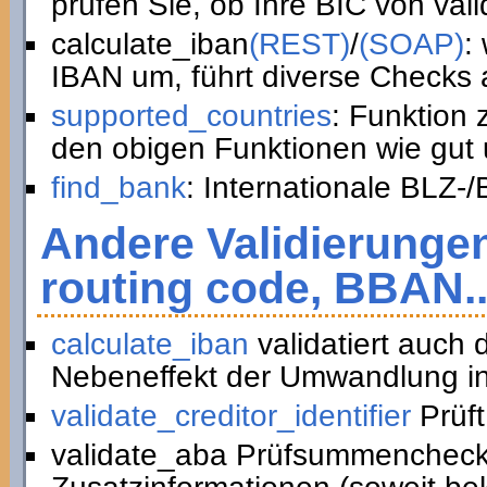
prüfen Sie, ob Ihre BIC von vali
calculate_iban
(REST)
/
(SOAP)
:
IBAN um, führt diverse Checks a
supported_countries
: Funktion
den obigen Funktionen wie gut 
find_bank
: Internationale BLZ-
Andere Validierunge
routing code, BBAN..
calculate_iban
validatiert auch
Nebeneffekt der Umwandlung in
validate_creditor_identifier
Prüft
validate_aba Prüfsummencheck