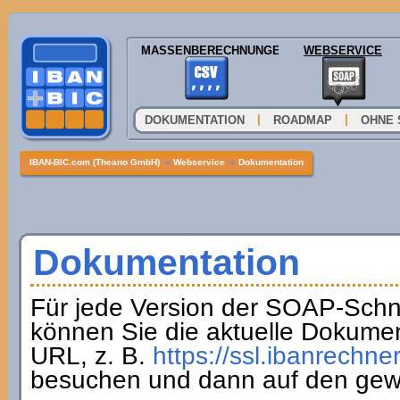
MASSENBERECHNUNGEN
WEBSERVICE
|
|
DOKUMENTATION
ROADMAP
OHNE 
IBAN-BIC.com (Theano GmbH)
»
Webservice
»
Dokumentation
Dokumentation
Für jede Version der SOAP-Schnit
können Sie die aktuelle Dokumen
URL, z. B.
https://ssl.ibanrechne
besuchen und dann auf den gew