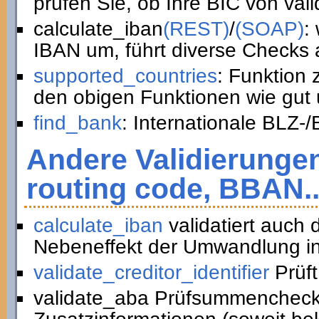
prüfen Sie, ob Ihre BIC von vali
calculate_iban
(REST)
/
(SOAP)
:
IBAN um, führt diverse Checks a
supported_countries
: Funktion
den obigen Funktionen wie gut 
find_bank
: Internationale BLZ-
Andere Validierunge
routing code, BBAN..
calculate_iban
validatiert auch
Nebeneffekt der Umwandlung in
validate_creditor_identifier
Prüft
validate_aba Prüfsummencheck