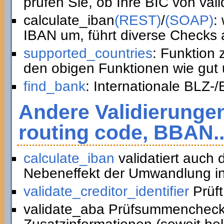
prüfen Sie, ob Ihre BIC von vali
calculate_iban
(REST)
/
(SOAP)
:
IBAN um, führt diverse Checks a
supported_countries
: Funktion
den obigen Funktionen wie gut 
find_bank
: Internationale BLZ-
Andere Validierunge
routing code, BBAN..
calculate_iban
validatiert auch
Nebeneffekt der Umwandlung in
validate_creditor_identifier
Prüft
validate_aba Prüfsummencheck