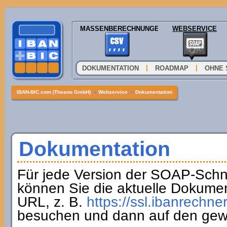
MASSENBERECHNUNGEN
WEBSERVICE
|
|
DOKUMENTATION
ROADMAP
OHNE 
IBAN-BIC.com (Theano GmbH)
»
Webservice
»
Dokumentation
Dokumentation
Für jede Version der SOAP-Schnit
können Sie die aktuelle Dokumen
URL, z. B.
https://ssl.ibanrechne
besuchen und dann auf den gew