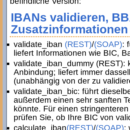
befindliche Version:
IBANs validieren, B
Zusatzinformationen 
validate_iban
(REST)
/
(SOAP)
: 
liefert Informationen wie BIC, 
validate_iban_dummy (REST): k
Anbindung; liefert immer dasse
(unabhängig von der zu validie
validate_iban_bic: führt diesel
außerdem einen sehr sanften Te
könnte. Für einen stringenteren
prüfen Sie, ob Ihre BIC von vali
calculate_iban
(REST)
/
(SOAP)
: