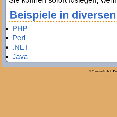
Sie können sofort loslegen, wen
Beispiele in diverse
PHP
Perl
.NET
Java
©
Theano GmbH
|
Da