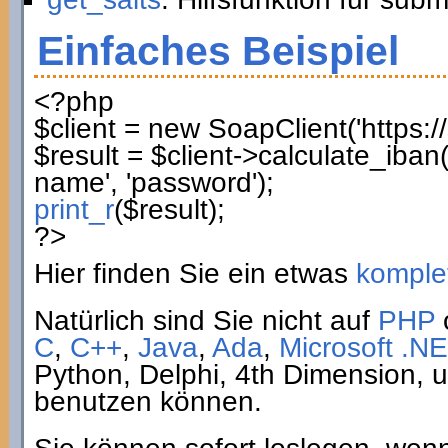
Einfaches Beispiel
<?php
$client
=
new
SoapClient
(
'https:
$result
=
$client
->
calculate_iban
name'
,
'password'
)
;
print_r
(
$result
)
;
?>
Hier finden Sie ein etwas
komplet
Natürlich sind Sie nicht auf
PHP
C
,
C++
,
Java
,
Ada
,
Microsoft .NE
Python, Delphi, 4th Dimension,
benutzen können.