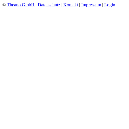
©
Theano GmbH
|
Datenschutz
|
Kontakt
|
Impressum
|
Login