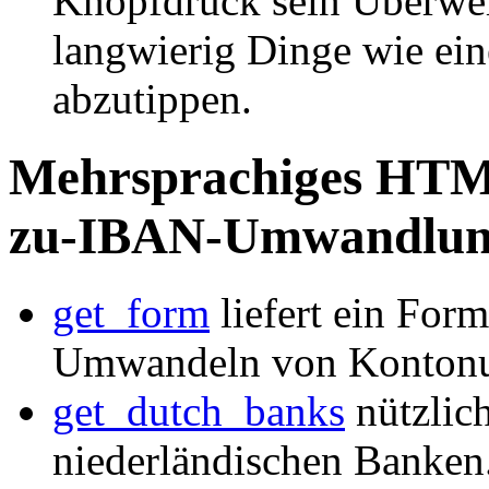
Knopfdruck sein Überweis
langwierig Dinge wie ei
abzutippen.
Mehrsprachiges HTM
zu-IBAN-Umwandlu
get_form
liefert ein Form
Umwandeln von Konton
get_dutch_banks
nützlich
niederländischen Banken