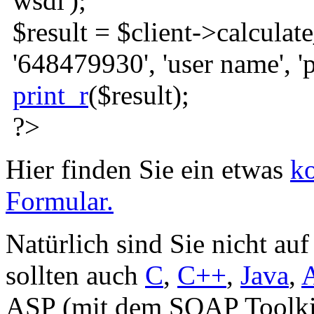
wsdl'
)
;
$result
=
$client
->
calculat
'648479930'
,
'user name'
,
'
print_r
(
$result
)
;
?>
Hier finden Sie ein etwas
ko
Formular.
Natürlich sind Sie nicht au
sollten auch
C
,
C++
,
Java
,
ASP (mit dem SOAP Toolkit