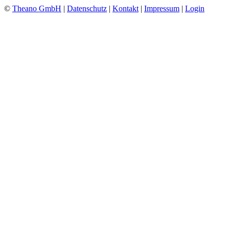
©
Theano GmbH
|
Datenschutz
|
Kontakt
|
Impressum
|
Login