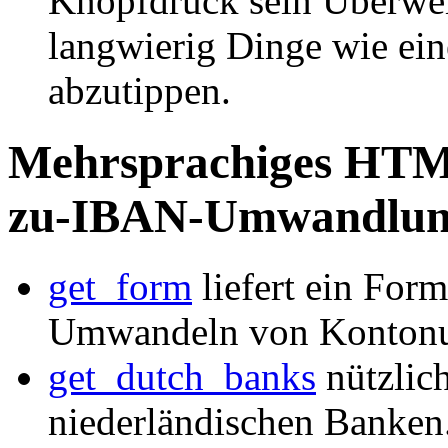
Knopfdruck sein Überweis
langwierig Dinge wie ei
abzutippen.
Mehrsprachiges HTM
zu-IBAN-Umwandlu
get_form
liefert ein Form
Umwandeln von Konton
get_dutch_banks
nützlich
niederländischen Banken