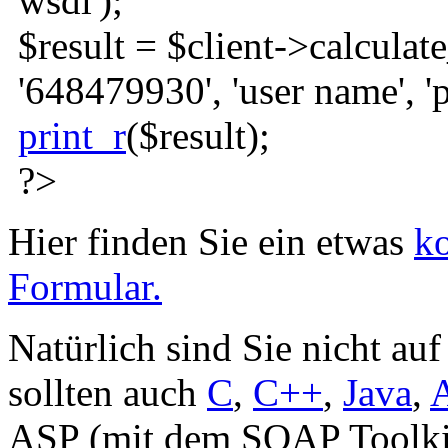
wsdl'
)
;
$result
=
$client
->
calculat
'648479930'
,
'user name'
,
'
print_r
(
$result
)
;
?>
Hier finden Sie ein etwas
ko
Formular.
Natürlich sind Sie nicht au
sollten auch
C
,
C++
,
Java
,
ASP (mit dem SOAP Toolkit