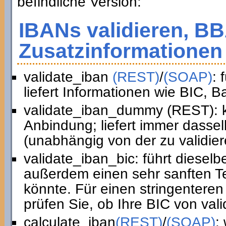
befindliche Version:
IBANs validieren, B
Zusatzinformationen 
validate_iban
(REST)
/
(SOAP)
: 
liefert Informationen wie BIC, 
validate_iban_dummy (REST): k
Anbindung; liefert immer dasse
(unabhängig von der zu validie
validate_iban_bic: führt diesel
außerdem einen sehr sanften Te
könnte. Für einen stringenteren
prüfen Sie, ob Ihre BIC von vali
calculate_iban
(REST)
/
(SOAP)
: