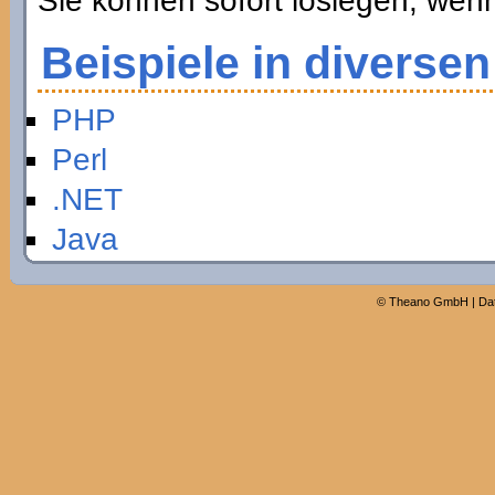
Sie können sofort loslegen, wen
Beispiele in diverse
PHP
Perl
.NET
Java
©
Theano GmbH
|
Da