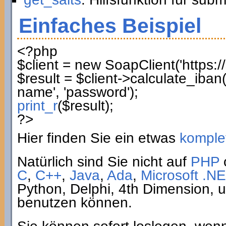
Einfaches Beispiel
<?php
$client
=
new
SoapClient
(
'https:
$result
=
$client
->
calculate_iban
name'
,
'password'
)
;
print_r
(
$result
)
;
?>
Hier finden Sie ein etwas
komplet
Natürlich sind Sie nicht auf
PHP
C
,
C++
,
Java
,
Ada
,
Microsoft .NE
Python, Delphi, 4th Dimension,
benutzen können.