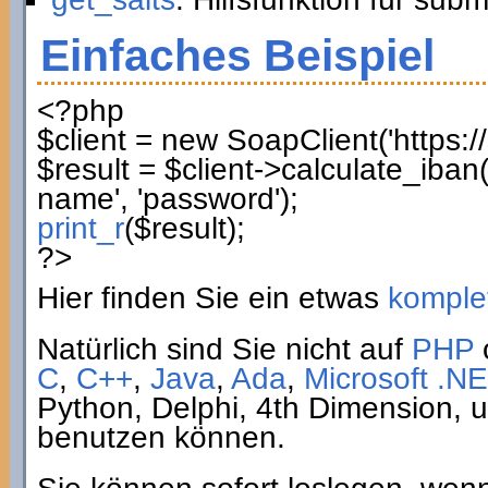
Einfaches Beispiel
<?php
$client
=
new
SoapClient
(
'https:
$result
=
$client
->
calculate_iban
name'
,
'password'
)
;
print_r
(
$result
)
;
?>
Hier finden Sie ein etwas
komplet
Natürlich sind Sie nicht auf
PHP
C
,
C++
,
Java
,
Ada
,
Microsoft .NE
Python, Delphi, 4th Dimension,
benutzen können.