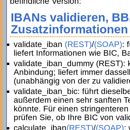
befindliche Version:
IBANs validieren, B
Zusatzinformationen 
validate_iban
(REST)
/
(SOAP)
: 
liefert Informationen wie BIC, 
validate_iban_dummy (REST): k
Anbindung; liefert immer dasse
(unabhängig von der zu validie
validate_iban_bic: führt diesel
außerdem einen sehr sanften Te
könnte. Für einen stringenteren
prüfen Sie, ob Ihre BIC von vali
calculate_iban
(REST)
/
(SOAP)
: