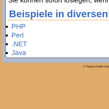
Sie können sofort loslegen, wen
Beispiele in diverse
PHP
Perl
.NET
Java
©
Theano GmbH
|
Da