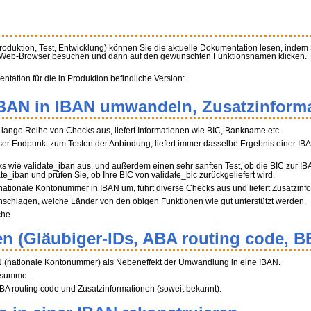
Produktion, Test, Entwicklung) können Sie die aktuelle Dokumentation lesen, indem
m Web-Browser besuchen und dann auf den gewünschten Funktionsnamen klicken.
ation für die in Produktion befindliche Version:
BBAN in IBAN umwandeln, Zusatzinforma
ne lange Reihe von Checks aus, liefert Informationen wie BIC, Bankname etc.
r Endpunkt zum Testen der Anbindung; liefert immer dasselbe Ergebnis einer IB
ks wie validate_iban aus, und außerdem einen sehr sanften Test, ob die BIC zur I
ate_iban und prüfen Sie, ob Ihre BIC von validate_bic zurückgeliefert wird.
 nationale Kontonummer in IBAN um, führt diverse Checks aus und liefert Zusatzinf
hschlagen, welche Länder von den obigen Funktionen wie gut unterstützt werden.
che
n (Gläubiger-IDs, ABA routing code, B
N (nationale Kontonummer) als Nebeneffekt der Umwandlung in eine IBAN.
üfsumme.
A routing code und Zusatzinformationen (soweit bekannt).