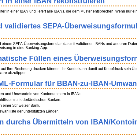
n in einer IBAN rekonstruieren
halter in einer IBAN und liefert alle IBANs, die dem Muster entsprechen. Wenn nur e
d validiertes SEPA-Überweisungsformul
t einem SEPA-Überweisungsformular, das mit validierten IBANs und anderen Daten 
weisung in eine Banking-App.
atische Füllen eines Überweisungsfor
auf Ihre Rechnung drucken können. Ihr Kunde kann damit auf Knopfdruck sein Über
ware abzutippen.
ML-Formular für BBAN-zu-IBAN-Umwa
tragen und Umwandeln von Kontonummern in IBANs.
ahlliste mit niederländischen Banken.
n einer Schweizer Bank.
swahlliste der unterstützten Länder.
en durchs Übermitteln von IBAN/Kontoi