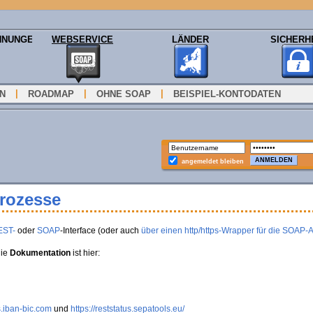
HNUNGEN
WEBSERVICE
LÄNDER
SICHERH
|
|
|
ON
ROADMAP
OHNE SOAP
BEISPIEL-KONTODATEN
angemeldet bleiben
Prozesse
EST-
oder
SOAP
-Interface (oder auch
über einen http/https-Wrapper für die SOAP-
die
Dokumentation
ist hier:
s.iban-bic.com
und
https://reststatus.sepatools.eu/