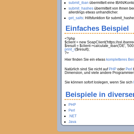
submit_iban
übermittelt eine IBAN/Kont
submit_hashes
übermittelt von Ihnen be
allerdings etwas unhandlicher.
get_salts
: Hilfsfunktion für submit_hashe
Einfaches Beispiel
<?php
$client
=
new
SoapClient
(
'https://ssl.iban
$result
=
$client
->
calculate_iban
(
'DE'
,
'500
print_r
(
$result
)
;
?>
Hier finden Sie ein etwas
kompletteres Beis
Natürlich sind Sie nicht auf
PHP
oder
Perl
b
Dimension, und viele andere Programmie
Sie können sofort loslegen, wenn Sie sich
Beispiele in divers
PHP
Perl
.NET
Java