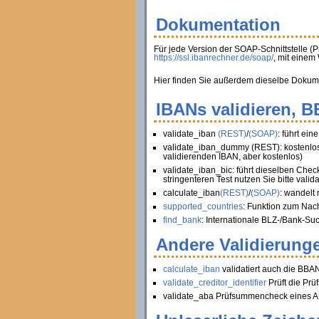
Dokumentation
Für jede Version der SOAP-Schnittstelle (
https://ssl.ibanrechner.de/soap/
, mit eine
Hier finden Sie außerdem dieselbe Dokument
IBANs validieren, 
validate_iban
(REST)
/
(SOAP)
: führt ei
validate_iban_dummy (REST): kostenlose
validierenden IBAN, aber kostenlos)
validate_iban_bic: führt dieselben Chec
stringenteren Test nutzen Sie bitte valid
calculate_iban
(REST)
/
(SOAP)
: wandelt
supported_countries
: Funktion zum Nac
find_bank
: Internationale BLZ-/Bank-Su
Andere Validierunge
calculate_iban
validatiert auch die BBA
validate_creditor_identifier
Prüft die Pr
validate_aba Prüfsummencheck eines AB