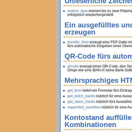
Unleserliche Zeiche
restore_iban
toleriert bis zu zwei Platz
erfolgreich wiederhergestellt.
Ein ausgefülltes un
erzeugen
transfer_form
erzeugt eine PDF-Datei mi
fürs automatische Eingeben einer Über
QR-Code fürs autom
qrcode
erzeugt einen QR-Code, den Sie 
Dinge wie eine IBAN in seine Bank-Soft
Mehrsprachiges HT
get_form
liefert ein Formular fürs Ein
get_dutch_banks
nützlich für eine Ausw
get_swiss_banks
nützlich fürs Auswähle
supported_countries
nützlich für eine Au
Kontostand auffüll
Kombinationen