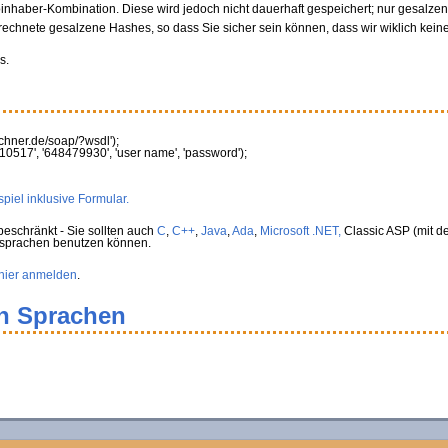
oinhaber-Kombination. Diese wird jedoch nicht dauerhaft gespeichert; nur gesalz
rechnete gesalzene Hashes, so dass Sie sicher sein können, dass wir wiklich kein
s.
rechner.de/soap/?wsdl'
)
;
10517'
,
'648479930'
,
'user name'
,
'password'
)
;
piel inklusive Formular.
eschränkt - Sie sollten auch
C
,
C++
,
Java
,
Ada
,
Microsoft .NET,
Classic ASP (mit de
rsprachen benutzen können.
hier anmelden
.
en Sprachen