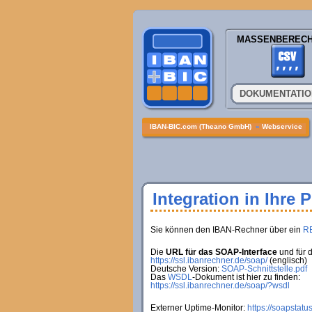
MASSENBEREC
DOKUMENTATI
IBAN-BIC.com (Theano GmbH)
»
Webservice
Integration in Ihre 
Sie können den IBAN-Rechner über ein
R
Die
URL für das SOAP-Interface
und für 
https://ssl.ibanrechner.de/soap/
(englisch)
Deutsche Version:
SOAP-Schnittstelle.pdf
Das
WSDL
-Dokument ist hier zu finden:
https://ssl.ibanrechner.de/soap/?wsdl
Externer Uptime-Monitor:
https://soapstatu