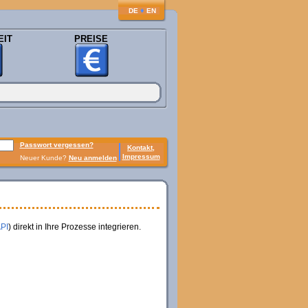
♦
DE
EN
EIT
PREISE
Passwort vergessen?
Kontakt,
Impressum
Neuer Kunde?
Neu anmelden
API
) direkt in Ihre Prozesse integrieren.