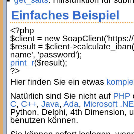
Einfaches Beispiel
<?php
$client
=
new
SoapClient
(
'https:
$result
=
$client
->
calculate_iban
name'
,
'password'
)
;
print_r
(
$result
)
;
?>
Hier finden Sie ein etwas
komplet
Natürlich sind Sie nicht auf
PHP
C
,
C++
,
Java
,
Ada
,
Microsoft .NE
Python, Delphi, 4th Dimension,
benutzen können.