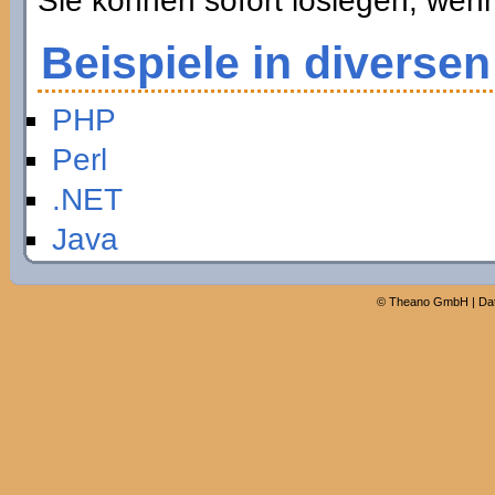
Sie können sofort loslegen, wen
Beispiele in diverse
PHP
Perl
.NET
Java
©
Theano GmbH
|
Da