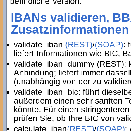
befindliche Version:
IBANs validieren, B
Zusatzinformationen 
validate_iban
(REST)
/
(SOAP)
: 
liefert Informationen wie BIC, 
validate_iban_dummy (REST): k
Anbindung; liefert immer dasse
(unabhängig von der zu validie
validate_iban_bic: führt diesel
außerdem einen sehr sanften Te
könnte. Für einen stringenteren
prüfen Sie, ob Ihre BIC von vali
calculate_iban
(REST)
/
(SOAP)
: