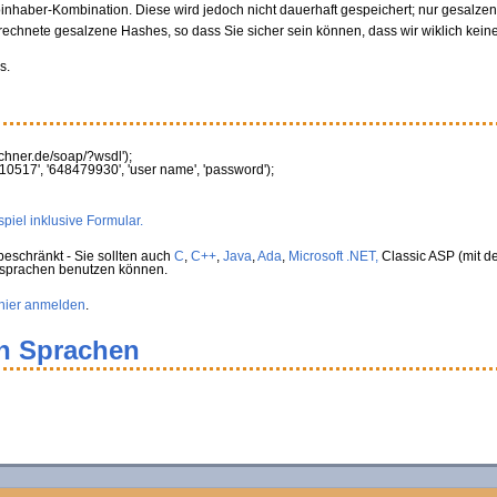
oinhaber-Kombination. Diese wird jedoch nicht dauerhaft gespeichert; nur gesalz
rechnete gesalzene Hashes, so dass Sie sicher sein können, dass wir wiklich kein
s.
rechner.de/soap/?wsdl'
)
;
10517'
,
'648479930'
,
'user name'
,
'password'
)
;
piel inklusive Formular.
eschränkt - Sie sollten auch
C
,
C++
,
Java
,
Ada
,
Microsoft .NET,
Classic ASP (mit de
rsprachen benutzen können.
hier anmelden
.
en Sprachen