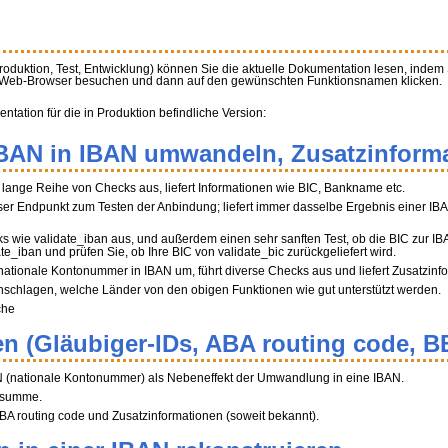
Produktion, Test, Entwicklung) können Sie die aktuelle Dokumentation lesen, indem
m Web-Browser besuchen und dann auf den gewünschten Funktionsnamen klicken.
ation für die in Produktion befindliche Version:
BBAN in IBAN umwandeln, Zusatzinforma
ne lange Reihe von Checks aus, liefert Informationen wie BIC, Bankname etc.
r Endpunkt zum Testen der Anbindung; liefert immer dasselbe Ergebnis einer IB
ks wie validate_iban aus, und außerdem einen sehr sanften Test, ob die BIC zur I
ate_iban und prüfen Sie, ob Ihre BIC von validate_bic zurückgeliefert wird.
 nationale Kontonummer in IBAN um, führt diverse Checks aus und liefert Zusatzinf
hschlagen, welche Länder von den obigen Funktionen wie gut unterstützt werden.
che
n (Gläubiger-IDs, ABA routing code, B
N (nationale Kontonummer) als Nebeneffekt der Umwandlung in eine IBAN.
üfsumme.
A routing code und Zusatzinformationen (soweit bekannt).