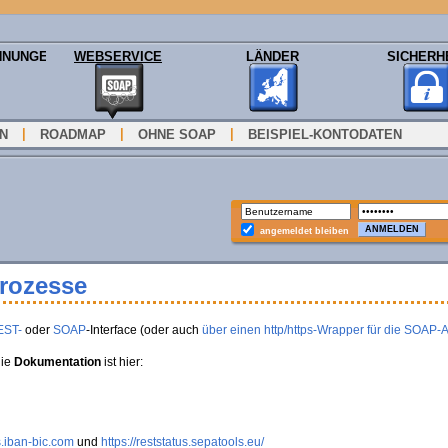
HNUNGEN
WEBSERVICE
LÄNDER
SICHERH
|
|
|
ON
ROADMAP
OHNE SOAP
BEISPIEL-KONTODATEN
angemeldet bleiben
Prozesse
EST-
oder
SOAP
-Interface (oder auch
über einen http/https-Wrapper für die SOAP-
die
Dokumentation
ist hier:
s.iban-bic.com
und
https://reststatus.sepatools.eu/