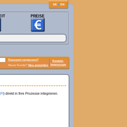
♦
DE
EN
EIT
PREISE
Passwort vergessen?
Kontakt,
Impressum
Neuer Kunde?
Neu anmelden
API
) direkt in Ihre Prozesse integrieren.