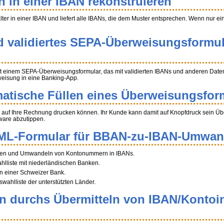
n in einer IBAN rekonstruieren
halter in einer IBAN und liefert alle IBANs, die dem Muster entsprechen. Wenn nur e
d validiertes SEPA-Überweisungsformul
t einem SEPA-Überweisungsformular, das mit validierten IBANs und anderen Daten 
weisung in eine Banking-App.
atische Füllen eines Überweisungsfor
auf Ihre Rechnung drucken können. Ihr Kunde kann damit auf Knopfdruck sein Über
ware abzutippen.
ML-Formular für BBAN-zu-IBAN-Umwa
tragen und Umwandeln von Kontonummern in IBANs.
ahlliste mit niederländischen Banken.
n einer Schweizer Bank.
swahlliste der unterstützten Länder.
en durchs Übermitteln von IBAN/Kontoi