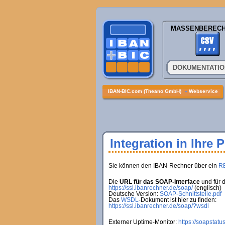
MASSENBEREC
DOKUMENTATI
IBAN-BIC.com (Theano GmbH)
»
Webservice
Integration in Ihre 
Sie können den IBAN-Rechner über ein
R
Die
URL für das SOAP-Interface
und für 
https://ssl.ibanrechner.de/soap/
(englisch)
Deutsche Version:
SOAP-Schnittstelle.pdf
Das
WSDL
-Dokument ist hier zu finden:
https://ssl.ibanrechner.de/soap/?wsdl
Externer Uptime-Monitor:
https://soapstatu