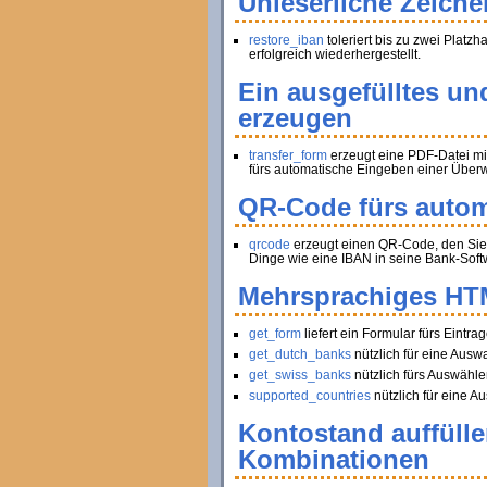
Unleserliche Zeiche
restore_iban
toleriert bis zu zwei Platz
erfolgreich wiederhergestellt.
Ein ausgefülltes un
erzeugen
transfer_form
erzeugt eine PDF-Datei mi
fürs automatische Eingeben einer Über
QR-Code fürs autom
qrcode
erzeugt einen QR-Code, den Sie 
Dinge wie eine IBAN in seine Bank-Soft
Mehrsprachiges HT
get_form
liefert ein Formular fürs Ein
get_dutch_banks
nützlich für eine Ausw
get_swiss_banks
nützlich fürs Auswähle
supported_countries
nützlich für eine Au
Kontostand auffüll
Kombinationen