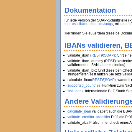
Dokumentation
Für jede Version der SOAP-Schnittstelle (
https://ssl.ibanrechner.de/soap/
, mit eine
Hier finden Sie außerdem dieselbe Dokument
IBANs validieren, 
validate_iban
(REST)
/
(SOAP)
: führt ei
validate_iban_dummy (REST): kostenlose
validierenden IBAN, aber kostenlos)
validate_iban_bic: führt dieselben Chec
stringenteren Test nutzen Sie bitte valid
calculate_iban
(REST)
/
(SOAP)
: wandelt
supported_countries
: Funktion zum Nac
find_bank
: Internationale BLZ-/Bank-Su
Andere Validierunge
calculate_iban
validatiert auch die BBA
validate_creditor_identifier
Prüft die Pr
validate_aba Prüfsummencheck eines AB