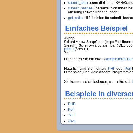
submit_iban
übermittelt eine IBAN/Kont
submit_hashes
übermittelt von Ihnen be
allerdings etwas unhandlicher.
get_salts
: Hilfsfunktion für submit_hashe
Einfaches Beispiel
<?php
$client
=
new
SoapClient
(
'https://ssl.iban
$result
=
$client
->
calculate_iban
(
'DE'
,
'500
print_r
(
$result
)
;
?>
Hier finden Sie ein etwas
kompletteres Beis
Natürlich sind Sie nicht auf
PHP
oder
Perl
b
Dimension, und viele andere Programmie
Sie können sofort loslegen, wenn Sie sich
Beispiele in divers
PHP
Perl
.NET
Java