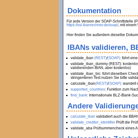
Dokumentation
Für jede Version der SOAP-Schnittstelle (
https://ssl.ibanrechner.de/soap/
, mit eine
Hier finden Sie außerdem dieselbe Dokument
IBANs validieren, 
validate_iban
(REST)
/
(SOAP)
: führt ei
validate_iban_dummy (REST): kostenlose
validierenden IBAN, aber kostenlos)
validate_iban_bic: führt dieselben Chec
stringenteren Test nutzen Sie bitte valid
calculate_iban
(REST)
/
(SOAP)
: wandelt
supported_countries
: Funktion zum Nac
find_bank
: Internationale BLZ-/Bank-Su
Andere Validierunge
calculate_iban
validatiert auch die BBA
validate_creditor_identifier
Prüft die Pr
validate_aba Prüfsummencheck eines AB