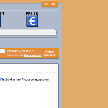
♦
DE
EN
EIT
PREISE
Passwort vergessen?
Kontakt,
Impressum
Neuer Kunde?
Neu anmelden
API
) direkt in Ihre Prozesse integrieren.