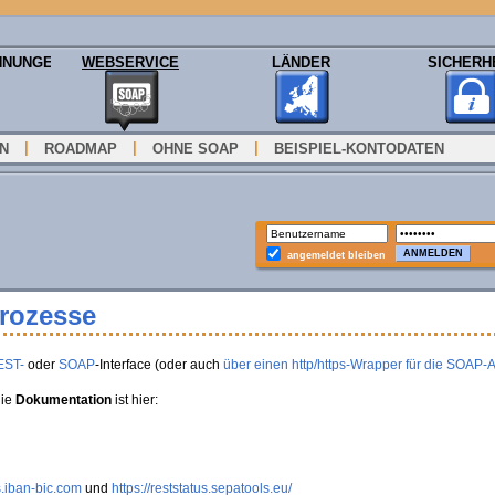
HNUNGEN
WEBSERVICE
LÄNDER
SICHERH
|
|
|
ON
ROADMAP
OHNE SOAP
BEISPIEL-KONTODATEN
angemeldet bleiben
Prozesse
EST-
oder
SOAP
-Interface (oder auch
über einen http/https-Wrapper für die SOAP-
die
Dokumentation
ist hier:
s.iban-bic.com
und
https://reststatus.sepatools.eu/