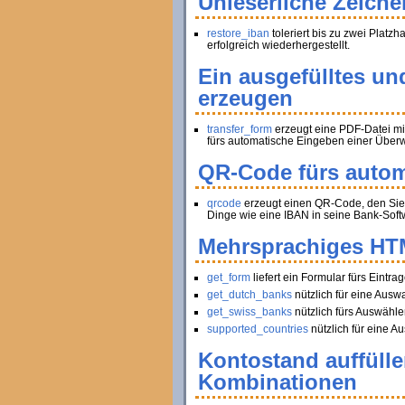
Unleserliche Zeiche
restore_iban
toleriert bis zu zwei Platz
erfolgreich wiederhergestellt.
Ein ausgefülltes un
erzeugen
transfer_form
erzeugt eine PDF-Datei mi
fürs automatische Eingeben einer Über
QR-Code fürs autom
qrcode
erzeugt einen QR-Code, den Sie 
Dinge wie eine IBAN in seine Bank-Soft
Mehrsprachiges HT
get_form
liefert ein Formular fürs Ein
get_dutch_banks
nützlich für eine Ausw
get_swiss_banks
nützlich fürs Auswähle
supported_countries
nützlich für eine Au
Kontostand auffüll
Kombinationen