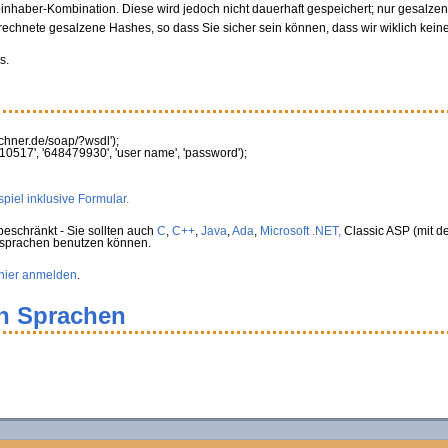
oinhaber-Kombination. Diese wird jedoch nicht dauerhaft gespeichert; nur gesalz
rechnete gesalzene Hashes, so dass Sie sicher sein können, dass wir wiklich kein
s.
rechner.de/soap/?wsdl'
)
;
10517'
,
'648479930'
,
'user name'
,
'password'
)
;
piel inklusive Formular.
eschränkt - Sie sollten auch
C
,
C++
,
Java
,
Ada
,
Microsoft .NET,
Classic ASP (mit de
rsprachen benutzen können.
hier anmelden
.
en Sprachen