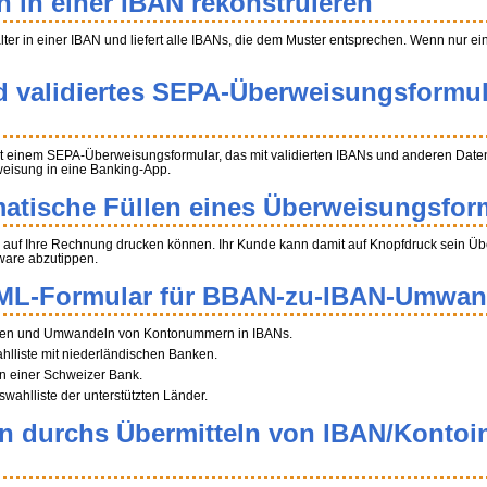
n in einer IBAN rekonstruieren
halter in einer IBAN und liefert alle IBANs, die dem Muster entsprechen. Wenn nur e
d validiertes SEPA-Überweisungsformul
t einem SEPA-Überweisungsformular, das mit validierten IBANs und anderen Daten 
weisung in eine Banking-App.
atische Füllen eines Überweisungsfor
auf Ihre Rechnung drucken können. Ihr Kunde kann damit auf Knopfdruck sein Über
ware abzutippen.
ML-Formular für BBAN-zu-IBAN-Umwa
tragen und Umwandeln von Kontonummern in IBANs.
ahlliste mit niederländischen Banken.
n einer Schweizer Bank.
swahlliste der unterstützten Länder.
en durchs Übermitteln von IBAN/Kontoi