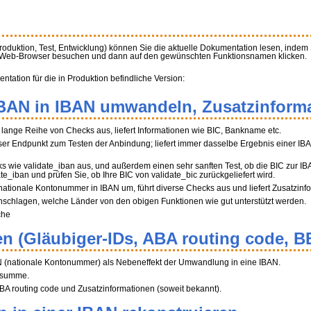
Produktion, Test, Entwicklung) können Sie die aktuelle Dokumentation lesen, indem
m Web-Browser besuchen und dann auf den gewünschten Funktionsnamen klicken.
ation für die in Produktion befindliche Version:
BBAN in IBAN umwandeln, Zusatzinforma
ne lange Reihe von Checks aus, liefert Informationen wie BIC, Bankname etc.
r Endpunkt zum Testen der Anbindung; liefert immer dasselbe Ergebnis einer IB
ks wie validate_iban aus, und außerdem einen sehr sanften Test, ob die BIC zur I
ate_iban und prüfen Sie, ob Ihre BIC von validate_bic zurückgeliefert wird.
 nationale Kontonummer in IBAN um, führt diverse Checks aus und liefert Zusatzinf
hschlagen, welche Länder von den obigen Funktionen wie gut unterstützt werden.
che
n (Gläubiger-IDs, ABA routing code, B
N (nationale Kontonummer) als Nebeneffekt der Umwandlung in eine IBAN.
üfsumme.
A routing code und Zusatzinformationen (soweit bekannt).