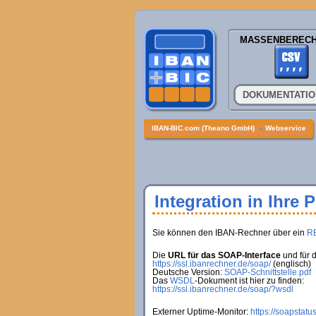
MASSENBEREC
DOKUMENTATI
IBAN-BIC.com (Theano GmbH)
»
Webservice
Integration in Ihre 
Sie können den IBAN-Rechner über ein
R
Die
URL für das SOAP-Interface
und für 
https://ssl.ibanrechner.de/soap/
(englisch)
Deutsche Version:
SOAP-Schnittstelle.pdf
Das
WSDL
-Dokument ist hier zu finden:
https://ssl.ibanrechner.de/soap/?wsdl
Externer Uptime-Monitor:
https://soapstatu