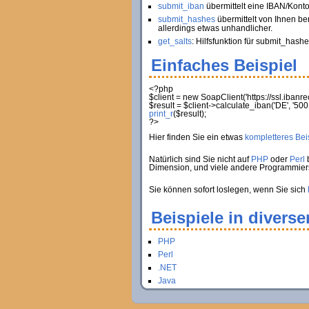
submit_iban
übermittelt eine IBAN/Kont
submit_hashes
übermittelt von Ihnen be
allerdings etwas unhandlicher.
get_salts
: Hilfsfunktion für submit_hashe
Einfaches Beispiel
<?php
$client
=
new
SoapClient
(
'https://ssl.iban
$result
=
$client
->
calculate_iban
(
'DE'
,
'500
print_r
(
$result
)
;
?>
Hier finden Sie ein etwas
kompletteres Beis
Natürlich sind Sie nicht auf
PHP
oder
Perl
b
Dimension, und viele andere Programmie
Sie können sofort loslegen, wenn Sie sich
Beispiele in divers
PHP
Perl
.NET
Java