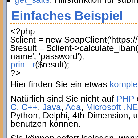
Einfaches Beispiel
<?php
$client
=
new
SoapClient
(
'https:
$result
=
$client
->
calculate_iban
name'
,
'password'
)
;
print_r
(
$result
)
;
?>
Hier finden Sie ein etwas
komplet
Natürlich sind Sie nicht auf
PHP
C
,
C++
,
Java
,
Ada
,
Microsoft .NE
Python, Delphi, 4th Dimension,
benutzen können.