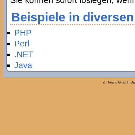
Sie können sofort loslegen, wen
Beispiele in diverse
PHP
Perl
.NET
Java
©
Theano GmbH
|
Da