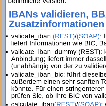
befindliche Version:
IBANs validieren, B
Zusatzinformationen 
validate_iban
(REST)
/
(SOAP)
: 
liefert Informationen wie BIC, 
validate_iban_dummy (REST): k
Anbindung; liefert immer dasse
(unabhängig von der zu validie
validate_iban_bic: führt diesel
außerdem einen sehr sanften Te
könnte. Für einen stringenteren
prüfen Sie, ob Ihre BIC von vali
calculate_iban
(REST)
/
(SOAP)
: