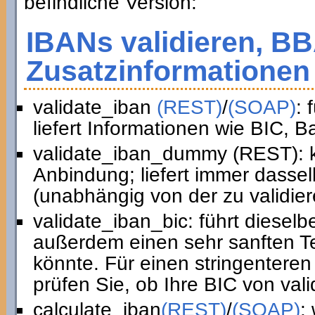
befindliche Version:
IBANs validieren, B
Zusatzinformationen 
validate_iban
(REST)
/
(SOAP)
: 
liefert Informationen wie BIC, 
validate_iban_dummy (REST): k
Anbindung; liefert immer dasse
(unabhängig von der zu validie
validate_iban_bic: führt diesel
außerdem einen sehr sanften Te
könnte. Für einen stringenteren
prüfen Sie, ob Ihre BIC von vali
calculate_iban
(REST)
/
(SOAP)
: