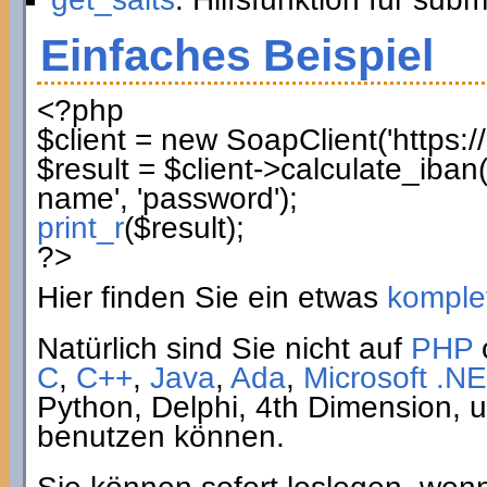
Einfaches Beispiel
<?php
$client
=
new
SoapClient
(
'https:
$result
=
$client
->
calculate_iban
name'
,
'password'
)
;
print_r
(
$result
)
;
?>
Hier finden Sie ein etwas
komplet
Natürlich sind Sie nicht auf
PHP
C
,
C++
,
Java
,
Ada
,
Microsoft .NE
Python, Delphi, 4th Dimension,
benutzen können.