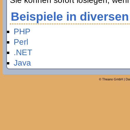
Sie können sofort loslegen, wen
Beispiele in diverse
PHP
Perl
.NET
Java
©
Theano GmbH
|
Da