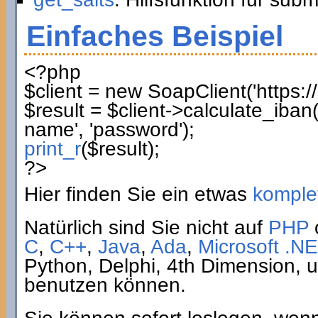
Einfaches Beispiel
<?php
$client
=
new
SoapClient
(
'https:
$result
=
$client
->
calculate_iban
name'
,
'password'
)
;
print_r
(
$result
)
;
?>
Hier finden Sie ein etwas
komplet
Natürlich sind Sie nicht auf
PHP
C
,
C++
,
Java
,
Ada
,
Microsoft .NE
Python, Delphi, 4th Dimension,
benutzen können.