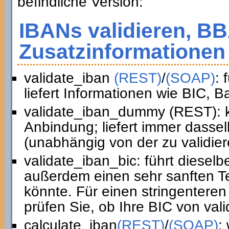
befindliche Version:
IBANs validieren, B
Zusatzinformationen 
validate_iban
(REST)
/
(SOAP)
: 
liefert Informationen wie BIC, 
validate_iban_dummy (REST): k
Anbindung; liefert immer dasse
(unabhängig von der zu validie
validate_iban_bic: führt diesel
außerdem einen sehr sanften Te
könnte. Für einen stringenteren
prüfen Sie, ob Ihre BIC von vali
calculate_iban
(REST)
/
(SOAP)
: