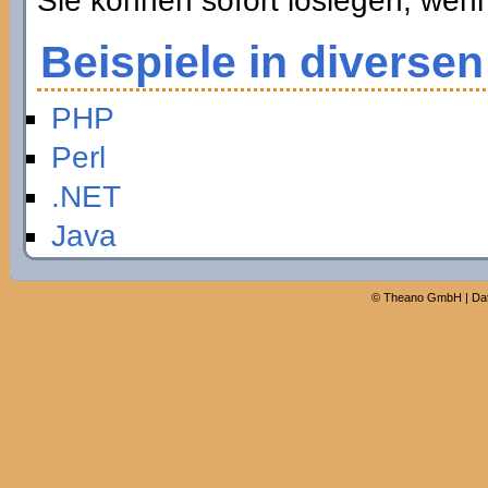
Sie können sofort loslegen, wen
Beispiele in diverse
PHP
Perl
.NET
Java
©
Theano GmbH
|
Da