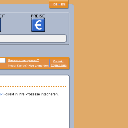
♦
DE
EN
EIT
PREISE
Passwort vergessen?
Kontakt,
Impressum
Neuer Kunde?
Neu anmelden
API
) direkt in Ihre Prozesse integrieren.