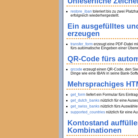
Unleserliche Zeiche
restore_iban
toleriert bis zu zwei Platz
erfolgreich wiederhergestellt.
Ein ausgefülltes un
erzeugen
transfer_form
erzeugt eine PDF-Datei mi
fürs automatische Eingeben einer Über
QR-Code fürs autom
qrcode
erzeugt einen QR-Code, den Sie 
Dinge wie eine IBAN in seine Bank-Soft
Mehrsprachiges HT
get_form
liefert ein Formular fürs Ein
get_dutch_banks
nützlich für eine Ausw
get_swiss_banks
nützlich fürs Auswähle
supported_countries
nützlich für eine Au
Kontostand auffüll
Kombinationen