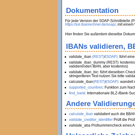
Dokumentation
Für jede Version der SOAP-Schnittstelle (
https://ssl.ibanrechner.de/soap/
, mit eine
Hier finden Sie außerdem dieselbe Dokument
IBANs validieren, 
validate_iban
(REST)
/
(SOAP)
: führt ei
validate_iban_dummy (REST): kostenlose
validierenden IBAN, aber kostenlos)
validate_iban_bic: führt dieselben Chec
stringenteren Test nutzen Sie bitte valid
calculate_iban
(REST)
/
(SOAP)
: wandelt
supported_countries
: Funktion zum Nac
find_bank
: Internationale BLZ-/Bank-Su
Andere Validierunge
calculate_iban
validatiert auch die BBA
validate_creditor_identifier
Prüft die Pr
validate_aba Prüfsummencheck eines AB