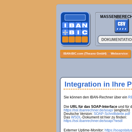
MASSENBEREC
DOKUMENTATI
IBAN-BIC.com (Theano GmbH)
»
Webservice
Integration in Ihre 
Sie können den IBAN-Rechner über ein
R
Die
URL für das SOAP-Interface
und für 
https://ssl.ibanrechner.de/soap/
(englisch)
Deutsche Version:
SOAP-Schnittstelle.pdf
Das
WSDL
-Dokument ist hier zu finden:
https://ssl.ibanrechner.de/soap/?wsdl
Externer Uptime-Monitor:
https://soapstatu