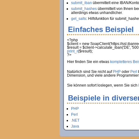
submit_iban
übermittelt eine IBAN/Kont
submit_hashes
übermittelt von Ihnen be
allerdings etwas unhandlicher.
get_salts
: Hilfsfunktion für submit_hashe
Einfaches Beispiel
<?php
$client
=
new
SoapClient
(
'https://ssl.iban
$result
=
$client
->
calculate_iban
(
'DE'
,
'500
print_r
(
$result
)
;
?>
Hier finden Sie ein etwas
kompletteres Beis
Natürlich sind Sie nicht auf
PHP
oder
Perl
b
Dimension, und viele andere Programmie
Sie können sofort loslegen, wenn Sie sich
Beispiele in divers
PHP
Perl
.NET
Java