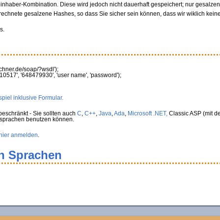
oinhaber-Kombination. Diese wird jedoch nicht dauerhaft gespeichert; nur gesalz
rechnete gesalzene Hashes, so dass Sie sicher sein können, dass wir wiklich kein
s.
rechner.de/soap/?wsdl'
)
;
10517'
,
'648479930'
,
'user name'
,
'password'
)
;
piel inklusive Formular.
eschränkt - Sie sollten auch
C
,
C++
,
Java
,
Ada
,
Microsoft .NET,
Classic ASP (mit de
rsprachen benutzen können.
hier anmelden
.
en Sprachen