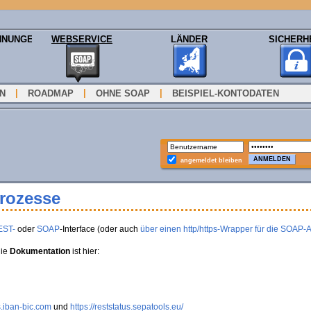
HNUNGEN
WEBSERVICE
LÄNDER
SICHERH
|
|
|
ON
ROADMAP
OHNE SOAP
BEISPIEL-KONTODATEN
angemeldet bleiben
Prozesse
EST-
oder
SOAP
-Interface (oder auch
über einen http/https-Wrapper für die SOAP-
die
Dokumentation
ist hier:
s.iban-bic.com
und
https://reststatus.sepatools.eu/