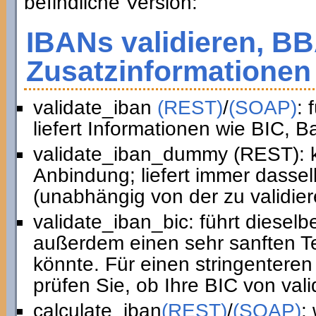
befindliche Version:
IBANs validieren, B
Zusatzinformationen 
validate_iban
(REST)
/
(SOAP)
: 
liefert Informationen wie BIC, 
validate_iban_dummy (REST): k
Anbindung; liefert immer dasse
(unabhängig von der zu validie
validate_iban_bic: führt diesel
außerdem einen sehr sanften Te
könnte. Für einen stringenteren
prüfen Sie, ob Ihre BIC von vali
calculate_iban
(REST)
/
(SOAP)
: