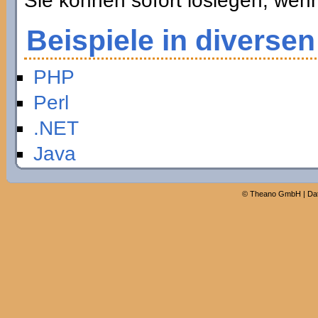
Sie können sofort loslegen, wen
Beispiele in diverse
PHP
Perl
.NET
Java
©
Theano GmbH
|
Da