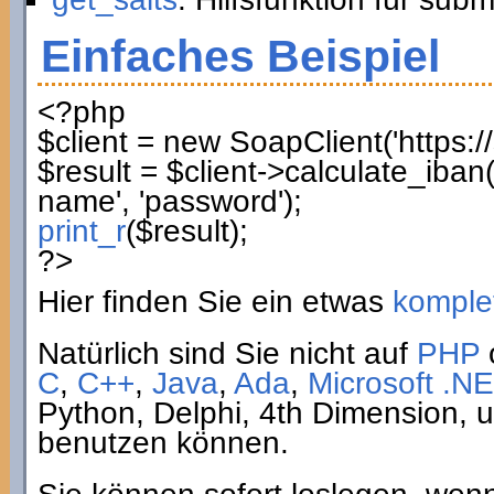
Einfaches Beispiel
<?php
$client
=
new
SoapClient
(
'https:
$result
=
$client
->
calculate_iban
name'
,
'password'
)
;
print_r
(
$result
)
;
?>
Hier finden Sie ein etwas
komplet
Natürlich sind Sie nicht auf
PHP
C
,
C++
,
Java
,
Ada
,
Microsoft .NE
Python, Delphi, 4th Dimension,
benutzen können.