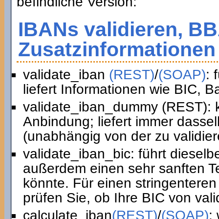
befindliche Version:
IBANs validieren, B
Zusatzinformationen 
validate_iban
(REST)
/
(SOAP)
: 
liefert Informationen wie BIC, 
validate_iban_dummy (REST): k
Anbindung; liefert immer dasse
(unabhängig von der zu validie
validate_iban_bic: führt diesel
außerdem einen sehr sanften Te
könnte. Für einen stringenteren
prüfen Sie, ob Ihre BIC von vali
calculate_iban
(REST)
/
(SOAP)
: