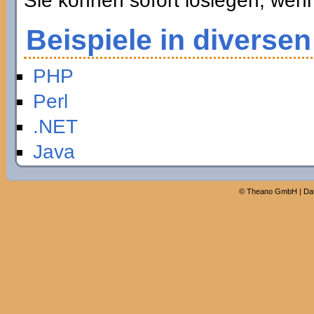
Sie können sofort loslegen, wen
Beispiele in diverse
PHP
Perl
.NET
Java
©
Theano GmbH
|
Da