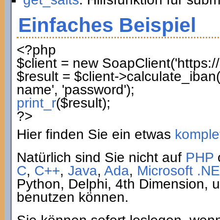
Einfaches Beispiel
<?php
$client
=
new
SoapClient
(
'https:
$result
=
$client
->
calculate_iban
name'
,
'password'
)
;
print_r
(
$result
)
;
?>
Hier finden Sie ein etwas
komplet
Natürlich sind Sie nicht auf
PHP
C
,
C++
,
Java
,
Ada
,
Microsoft .NE
Python, Delphi, 4th Dimension,
benutzen können.