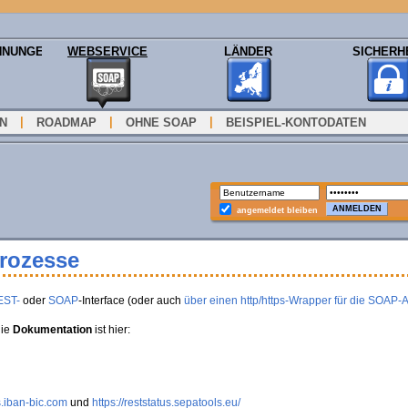
HNUNGEN
WEBSERVICE
LÄNDER
SICHERH
|
|
|
ON
ROADMAP
OHNE SOAP
BEISPIEL-KONTODATEN
angemeldet bleiben
Prozesse
EST-
oder
SOAP
-Interface (oder auch
über einen http/https-Wrapper für die SOAP-
die
Dokumentation
ist hier:
s.iban-bic.com
und
https://reststatus.sepatools.eu/