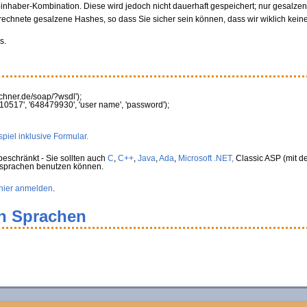
oinhaber-Kombination. Diese wird jedoch nicht dauerhaft gespeichert; nur gesalz
rechnete gesalzene Hashes, so dass Sie sicher sein können, dass wir wiklich kein
s.
rechner.de/soap/?wsdl'
)
;
10517'
,
'648479930'
,
'user name'
,
'password'
)
;
piel inklusive Formular.
eschränkt - Sie sollten auch
C
,
C++
,
Java
,
Ada
,
Microsoft .NET,
Classic ASP (mit de
rsprachen benutzen können.
hier anmelden
.
en Sprachen