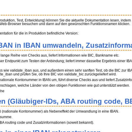
Produktion, Test, Entwicklung) können Sie die aktuelle Dokumentation lesen, indem
m Web-Browser besuchen und dann auf den gewünschten Funktionsnamen klicken.
ation für die in Produktion befindliche Version:
BBAN in IBAN umwandeln, Zusatzinforma
ne lange Reihe von Checks aus, liefert Informationen wie BIC, Bankname etc.
r Endpunkt zum Testen der Anbindung; liefert immer dasselbe Ergebnis einer IB
ks wie validate_iban aus, und außerdem einen sehr sanften Test, ob die BIC zur I
ate_iban und prüfen Sie, ob Ihre BIC von validate_bic zurückgeliefert wird.
 nationale Kontonummer in IBAN um, führt diverse Checks aus und liefert Zusatzinf
hschlagen, welche Länder von den obigen Funktionen wie gut unterstützt werden.
che
n (Gläubiger-IDs, ABA routing code, B
N (nationale Kontonummer) als Nebeneffekt der Umwandlung in eine IBAN.
üfsumme.
A routing code und Zusatzinformationen (soweit bekannt).