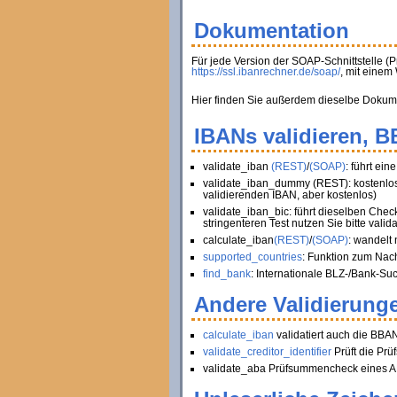
Dokumentation
Für jede Version der SOAP-Schnittstelle (
https://ssl.ibanrechner.de/soap/
, mit eine
Hier finden Sie außerdem dieselbe Dokument
IBANs validieren, 
validate_iban
(REST)
/
(SOAP)
: führt ei
validate_iban_dummy (REST): kostenlose
validierenden IBAN, aber kostenlos)
validate_iban_bic: führt dieselben Chec
stringenteren Test nutzen Sie bitte valid
calculate_iban
(REST)
/
(SOAP)
: wandelt
supported_countries
: Funktion zum Nac
find_bank
: Internationale BLZ-/Bank-Su
Andere Validierunge
calculate_iban
validatiert auch die BBA
validate_creditor_identifier
Prüft die Pr
validate_aba Prüfsummencheck eines AB