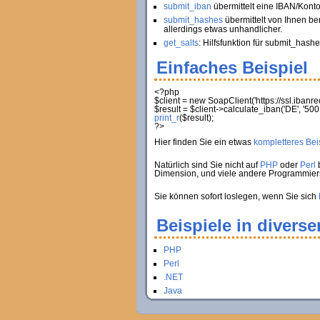
submit_iban
übermittelt eine IBAN/Kont
submit_hashes
übermittelt von Ihnen be
allerdings etwas unhandlicher.
get_salts
: Hilfsfunktion für submit_hashe
Einfaches Beispiel
<?php
$client
=
new
SoapClient
(
'https://ssl.iban
$result
=
$client
->
calculate_iban
(
'DE'
,
'500
print_r
(
$result
)
;
?>
Hier finden Sie ein etwas
kompletteres Beis
Natürlich sind Sie nicht auf
PHP
oder
Perl
b
Dimension, und viele andere Programmie
Sie können sofort loslegen, wenn Sie sich
Beispiele in divers
PHP
Perl
.NET
Java