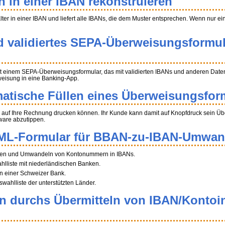
n in einer IBAN rekonstruieren
halter in einer IBAN und liefert alle IBANs, die dem Muster entsprechen. Wenn nur e
d validiertes SEPA-Überweisungsformul
t einem SEPA-Überweisungsformular, das mit validierten IBANs und anderen Daten 
weisung in eine Banking-App.
atische Füllen eines Überweisungsfor
auf Ihre Rechnung drucken können. Ihr Kunde kann damit auf Knopfdruck sein Über
ware abzutippen.
ML-Formular für BBAN-zu-IBAN-Umwa
tragen und Umwandeln von Kontonummern in IBANs.
ahlliste mit niederländischen Banken.
n einer Schweizer Bank.
swahlliste der unterstützten Länder.
en durchs Übermitteln von IBAN/Kontoi