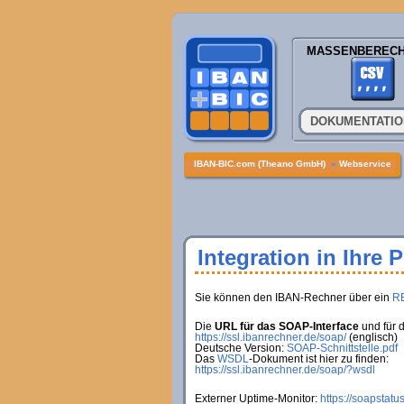
MASSENBEREC
DOKUMENTATI
IBAN-BIC.com (Theano GmbH)
»
Webservice
Integration in Ihre 
Sie können den IBAN-Rechner über ein
R
Die
URL für das SOAP-Interface
und für 
https://ssl.ibanrechner.de/soap/
(englisch)
Deutsche Version:
SOAP-Schnittstelle.pdf
Das
WSDL
-Dokument ist hier zu finden:
https://ssl.ibanrechner.de/soap/?wsdl
Externer Uptime-Monitor:
https://soapstatu