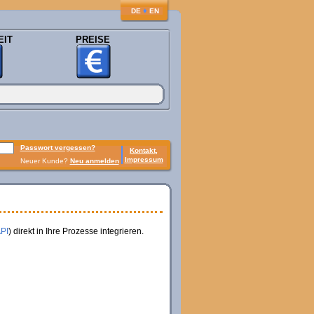
♦
DE
EN
EIT
PREISE
Passwort vergessen?
Kontakt,
Impressum
Neuer Kunde?
Neu anmelden
API
) direkt in Ihre Prozesse integrieren.