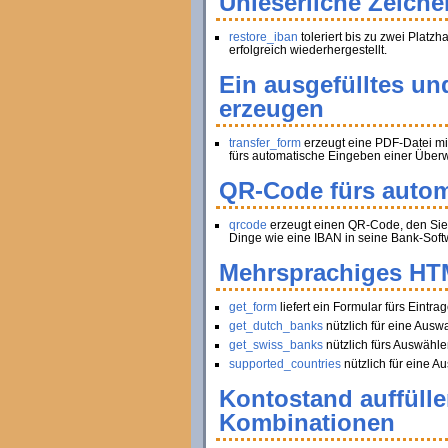
Unleserliche Zeiche
restore_iban
toleriert bis zu zwei Platz
erfolgreich wiederhergestellt.
Ein ausgefülltes un
erzeugen
transfer_form
erzeugt eine PDF-Datei mi
fürs automatische Eingeben einer Über
QR-Code fürs autom
qrcode
erzeugt einen QR-Code, den Sie 
Dinge wie eine IBAN in seine Bank-Soft
Mehrsprachiges HT
get_form
liefert ein Formular fürs Ein
get_dutch_banks
nützlich für eine Ausw
get_swiss_banks
nützlich fürs Auswähle
supported_countries
nützlich für eine Au
Kontostand auffüll
Kombinationen