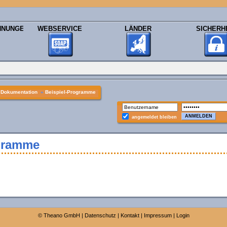
HNUNGEN
WEBSERVICE
LÄNDER
SICHERH
»
Dokumentation
»
Beispiel-Programme
angemeldet bleiben
ogramme
©
Theano GmbH
|
Datenschutz
|
Kontakt
|
Impressum
|
Login