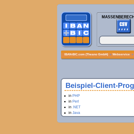
MASSENBEREC
IBAN-BIC.com (Theano GmbH)
»
Webservice
Beispiel-Client-Pr
in
PHP
in
Perl
in
.NET
in
Java