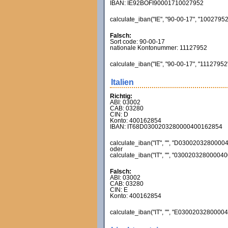
IBAN: IE92BOFI90001710027952
calculate_iban("IE", "90-00-17", "10027952
Falsch:
Sort code: 90-00-17
nationale Kontonummer: 11127952
calculate_iban("IE", "90-00-17", "11127952
Italien
Richtig:
ABI: 03002
CAB: 03280
CIN: D
Konto: 400162854
IBAN: IT68D0300203280000400162854
calculate_iban("IT", "", "D03002032800004
oder
calculate_iban("IT", "", "030020328000040
Falsch:
ABI: 03002
CAB: 03280
CIN: E
Konto: 400162854
calculate_iban("IT", "", "E03002032800004