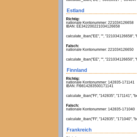
Estland
Richtig:
nationale Kontonummer: 221034126658
IBAN: EE342200221034126658
calculate_iban("EE", "", "221034126658", "
Falsch:
nationale Kontonummer: 221034126650
calculate_iban("EE", "", "221034126650", "
Finnland
Richtig:
nationale Kontonummer: 142835-171141
IBAN: FI9814283500171141
calculate_iban("FI", "142835", "171141", "b
Falsch:
nationale Kontonummer: 142835-171040
calculate_iban("FI", "142835", "171040", "b
Frankreich