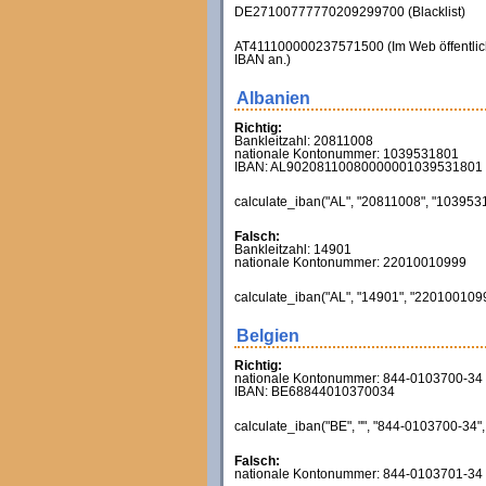
DE27100777770209299700 (Blacklist)
AT411100000237571500 (Im Web öffentlich s
IBAN an.)
Albanien
Richtig:
Bankleitzahl: 20811008
nationale Kontonummer: 1039531801
IBAN: AL90208110080000001039531801
calculate_iban("AL", "20811008", "10395318
Falsch:
Bankleitzahl: 14901
nationale Kontonummer: 22010010999
calculate_iban("AL", "14901", "22010010999
Belgien
Richtig:
nationale Kontonummer: 844-0103700-34
IBAN: BE68844010370034
calculate_iban("BE", "", "844-0103700-34", 
Falsch:
nationale Kontonummer: 844-0103701-34