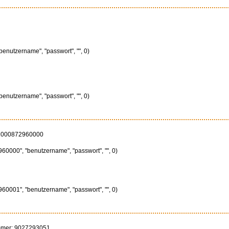
"benutzername", "passwort", "", 0)
"benutzername", "passwort", "", 0)
11000872960000
60000", "benutzername", "passwort", "", 0)
60001", "benutzername", "passwort", "", 0)
ummer: 9027293051