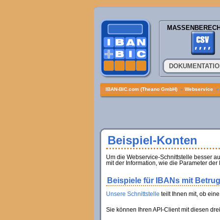
MASSENBEREC
DOKUMENTATI
IBAN-BIC.com (Theano GmbH)
»
Webservice
Beispiel-Konten
Um die Webservice-Schnittstelle besser au
mit der Information, wie die Parameter der
Beispiele für IBANs mit Betru
Unsere Schnittstelle
teilt Ihnen mit, ob ein
Sie können Ihren API-Client mit diesen dre