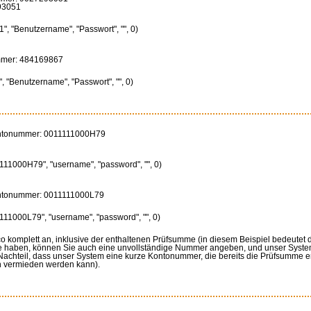
93051
, "Benutzername", "Passwort", "", 0)
ummer: 484169867
 "Benutzername", "Passwort", "", 0)
ontonummer: 0011111000H79
11000H79", "username", "password", "", 0)
ontonummer: 0011111000L79
11000L79", "username", "password", "", 0)
omplett an, inklusive der enthaltenen Prüfsumme (in diesem Beispiel bedeutet da
 haben, können Sie auch eine unvollständige Nummer angeben, und unser System
 Nachteil, dass unser System eine kurze Kontonummer, die bereits die Prüfsumme 
en vermieden werden kann).