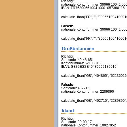
Richtig:
nationale Kontonummer: 30066 10041 00
IBAN: FR7630066100410001057380116
calculate_iban("FR", "", "300661004100010
Falsch:
nationale Kontonummer: 30066 10041 00
calculate_iban("FR", "", "300661004100010
Großbritannien
Richtig:
Sort code: 40-48-65
Kontonummer: 62136016
IBAN: GB32ESSE40486562136016
calculate_iban("GB", "404865", "62136016",
Falsch:
Sort code: 402715
nationale Kontonummer: 2289890
calculate_iban("GB", "402715", "2289890", 
Irland
Richtig:
Sort code: 90-00-17
nationale Kontonummer: 10027952