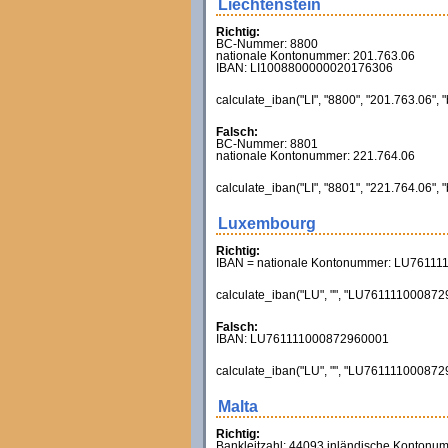
Liechtenstein
Richtig:
BC-Nummer: 8800
nationale Kontonummer: 201.763.06
IBAN: LI1008800000020176306
calculate_iban("LI", "8800", "201.763.06", 
Falsch:
BC-Nummer: 8801
nationale Kontonummer: 221.764.06
calculate_iban("LI", "8801", "221.764.06", 
Luxembourg
Richtig:
IBAN = nationale Kontonummer: LU7611
calculate_iban("LU", "", "LU7611110008729
Falsch:
IBAN: LU761111000872960001
calculate_iban("LU", "", "LU7611110008729
Malta
Richtig:
Bankleitzahl: 44093 inländische Konton