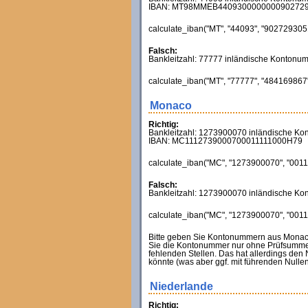
IBAN: MT98MMEB440930000000090272
calculate_iban("MT", "44093", "9027293051"
Falsch:
Bankleitzahl: 77777 inländische Konton
calculate_iban("MT", "77777", "484169867",
Monaco
Richtig:
Bankleitzahl: 1273900070 inländische K
IBAN: MC1112739000700011111000H79
calculate_iban("MC", "1273900070", "00111
Falsch:
Bankleitzahl: 1273900070 inländische K
calculate_iban("MC", "1273900070", "00111
Bitte geben Sie Kontonummern aus Monaco k
Sie die Kontonummer nur ohne Prüfsumme
fehlenden Stellen. Das hat allerdings den
könnte (was aber ggf. mit führenden Null
Niederlande
Richtig: