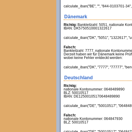
calculate_iban("BE", "", "844-0103701-34", 
Dänemark
Richtig:
Bankleitzahl: 5051, nationale K
IBAN: DK5750510001322617
calculate_iban("DK", "5051", "1322617", "u
Falsch:
Bankleitzahl: 7777, nationale Kontonumme
Derzeit haben wir für Dänemark keine Prüf
wobei keine Fehler entdeckt werden:
calculate_iban("DK", "7777", "77777", "benu
Deutschland
Richtig:
nationale Kontonummer: 0648489890
BLZ: 50010517
IBAN: DE12500105170648489890
calculate_iban("DE", "50010517", "0648489
Falsch:
nationale Kontonummer: 064847930
BLZ: 50010517
calculate_iban("DE", "50010517", "0648479