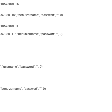
010573801 16
57380116", "benutzername", "passwort", "", 0)
010573801 11
57380111", "benutzername", "passwort", "", 0)
 "username", "password", "", 0);
"benutzername", "passwort", "", 0)