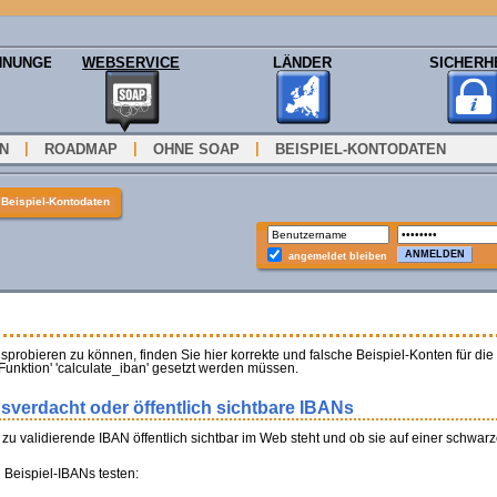
HNUNGEN
WEBSERVICE
LÄNDER
SICHERH
|
|
|
ON
ROADMAP
OHNE SOAP
BEISPIEL-KONTODATEN
»
Beispiel-Kontodaten
angemeldet bleiben
sprobieren zu können, finden Sie hier korrekte und falsche Beispiel-Konten für d
 Funktion' 'calculate_iban' gesetzt werden müssen.
gsverdacht oder öffentlich sichtbare IBANs
e zu validierende IBAN öffentlich sichtbar im Web steht und ob sie auf einer schwarz
i Beispiel-IBANs testen: