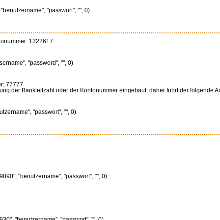
"benutzername", "passwort", "", 0)
ontonummer: 1322617
sername", "password", "", 0)
r: 77777
ung der Bankleitzahl oder der Kontonummer eingebaut; daher führt der folgende Auf
tzername", "passwort", "", 0)
890", "benutzername", "passwort", "", 0)
30", "benutzername", "passwort", "", 0)