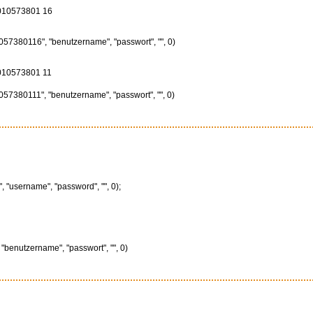
010573801 16
57380116", "benutzername", "passwort", "", 0)
010573801 11
57380111", "benutzername", "passwort", "", 0)
 "username", "password", "", 0);
"benutzername", "passwort", "", 0)