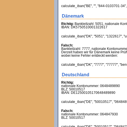
calculate_iban("BE", "", "844-0103701-34", 
Dänemark
Richtig:
Bankleitzahl: 5051, nationale K
IBAN: DK5750510001322617
calculate_iban("DK", "5051", "1322617", "u
Falsch:
Bankleitzahl: 7777, nationale Kontonumme
Derzeit haben wir für Dänemark keine Prüf
wobei keine Fehler entdeckt werden:
calculate_iban("DK", "7777", "77777", "benu
Deutschland
Richtig:
nationale Kontonummer: 0648489890
BLZ: 50010517
IBAN: DE12500105170648489890
calculate_iban("DE", "50010517", "0648489
Falsch:
nationale Kontonummer: 064847930
BLZ: 50010517
calculate_iban("DE", "50010517", "0648479