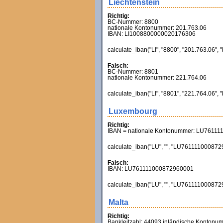
Liechtenstein
Richtig:
BC-Nummer: 8800
nationale Kontonummer: 201.763.06
IBAN: LI1008800000020176306
calculate_iban("LI", "8800", "201.763.06", 
Falsch:
BC-Nummer: 8801
nationale Kontonummer: 221.764.06
calculate_iban("LI", "8801", "221.764.06", 
Luxembourg
Richtig:
IBAN = nationale Kontonummer: LU7611
calculate_iban("LU", "", "LU7611110008729
Falsch:
IBAN: LU761111000872960001
calculate_iban("LU", "", "LU7611110008729
Malta
Richtig:
Bankleitzahl: 44093 inländische Konton