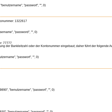
"benutzername", "passwort", "", 0)
ontonummer: 1322617
sername", "password", "", 0)
r: 77777
ung der Bankleitzahl oder der Kontonummer eingebaut; daher führt der folgende Auf
tzername", "passwort", "", 0)
890", "benutzername", "passwort", "", 0)
30", "benutzername", "passwort", "", 0)