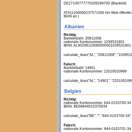
DE27100777770209299700 (Blacklist)
AT411100000237571500 (Im Web öffentlich s
IBAN an.)
Albanien
Richtig:
Bankleitzahl: 20811008
nationale Kontonummer: 1039531801
IBAN: AL90208110080000001039531801
calculate_iban("AL", "20811008", "10395318
Falsch:
Bankleitzahl: 14901
nationale Kontonummer: 22010010999
calculate_iban("AL", "14901", "22010010999
Belgien
Richtig:
nationale Kontonummer: 844-0103700-34
IBAN: BE68844010370034
calculate_iban("BE", "", "844-0103700-34", 
Falsch:
nationale Kontonummer: 844-0103701-34