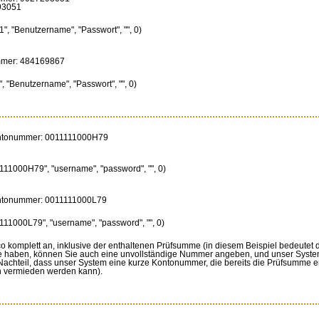
93051
, "Benutzername", "Passwort", "", 0)
ummer: 484169867
 "Benutzername", "Passwort", "", 0)
ontonummer: 0011111000H79
11000H79", "username", "password", "", 0)
ontonummer: 0011111000L79
11000L79", "username", "password", "", 0)
omplett an, inklusive der enthaltenen Prüfsumme (in diesem Beispiel bedeutet da
 haben, können Sie auch eine unvollständige Nummer angeben, und unser System
 Nachteil, dass unser System eine kurze Kontonummer, die bereits die Prüfsumme 
en vermieden werden kann).