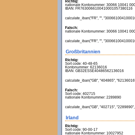
Richtig:
nationale Kontonummer: 30066 10041 00
IBAN: FR7630066100410001057380116
calculate_iban("FR", "", "300661004100010
Falsch:
nationale Kontonummer: 30066 10041 00
calculate_iban("FR", "", "300661004100010
Großbritannien
Richtig:
Sort code: 40-48-65
Kontonummer: 62136016
IBAN: GB32ESSE40486562136016
calculate_iban("GB", "404865", "62136016",
Falsch:
Sort code: 402715
nationale Kontonummer: 2289890
calculate_iban("GB", "402715", "2289890", 
Irland
Richtig:
Sort code: 90-00-17
nationale Kontonummer: 10027952