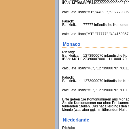
IBAN: MT98MMEB440930000000090272
calculate_iban("MT", "44093", "9027293051"
Falsch:
Bankleitzahl: 77777 inländische Konton
calculate_iban("MT", "77777", "484169867",
Monaco
Richtig:
Bankleitzahl: 1273900070 inländische K
IBAN: MC1112739000700011111000H79
calculate_iban("MC", "1273900070", "00111
Falsch:
Bankleitzahl: 1273900070 inländische K
calculate_iban("MC", "1273900070", "00111
Bitte geben Sie Kontonummern aus Monaco k
Sie die Kontonummer nur ohne Prüfsumme
fehlenden Stellen. Das hat allerdings den
könnte (was aber ggf. mit führenden Null
Niederlande
Richtig: