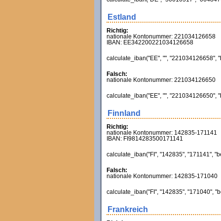
Estland
Richtig:
nationale Kontonummer: 221034126658
IBAN: EE342200221034126658
calculate_iban("EE", "", "221034126658", "
Falsch:
nationale Kontonummer: 221034126650
calculate_iban("EE", "", "221034126650", "
Finnland
Richtig:
nationale Kontonummer: 142835-171141
IBAN: FI9814283500171141
calculate_iban("FI", "142835", "171141", "b
Falsch:
nationale Kontonummer: 142835-171040
calculate_iban("FI", "142835", "171040", "b
Frankreich