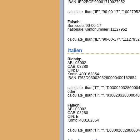
IBAN: IE92BOFI90001710027952
calculate_iban("IE", "90-00-17", "10027952
Falsch:
Sort code: 90-00-17
nationale Kontonummer: 11127952
calculate_iban("IE", "90-00-17", "11127952
Italien
Richtig:
ABI: 03002
CAB: 03280
CIN: D
Konto: 400162854
IBAN: IT68D0300203280000400162854
calculate_iban("IT", "", "D03002032800004
oder
calculate_iban("IT", "", "030020328000040
Falsch:
ABI: 03002
CAB: 03280
CIN: E
Konto: 400162854
calculate_iban("IT", "", "E03002032800004