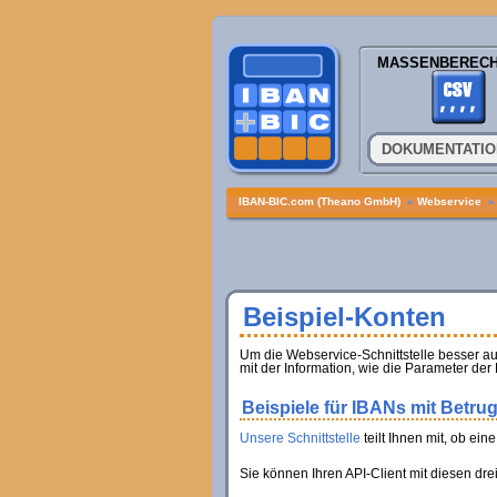
MASSENBEREC
DOKUMENTATI
IBAN-BIC.com (Theano GmbH)
»
Webservice
Beispiel-Konten
Um die Webservice-Schnittstelle besser au
mit der Information, wie die Parameter der
Beispiele für IBANs mit Betru
Unsere Schnittstelle
teilt Ihnen mit, ob ein
Sie können Ihren API-Client mit diesen dre