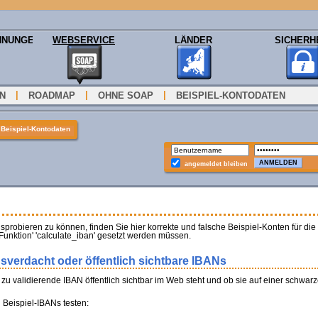
HNUNGEN
WEBSERVICE
LÄNDER
SICHERH
|
|
|
ON
ROADMAP
OHNE SOAP
BEISPIEL-KONTODATEN
»
Beispiel-Kontodaten
angemeldet bleiben
sprobieren zu können, finden Sie hier korrekte und falsche Beispiel-Konten für d
 Funktion' 'calculate_iban' gesetzt werden müssen.
gsverdacht oder öffentlich sichtbare IBANs
e zu validierende IBAN öffentlich sichtbar im Web steht und ob sie auf einer schwarz
i Beispiel-IBANs testen: