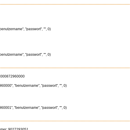
"benutzername", "passwort", "", 0)
"benutzername", "passwort", "", 0)
11000872960000
60000", "benutzername", "passwort", "", 0)
60001", "benutzername", "passwort", "", 0)
ummer: 9027293051