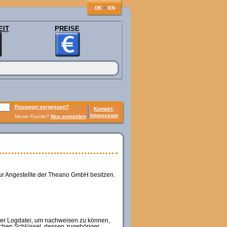
♦
DE
EN
EIT
PREISE
Passwort vergessen?
Kontakt,
Impressum
Neuer Kunde?
Neu anmelden
nur Angestellte der Theano GmbH besitzen.
iner Logdatei, um nachweisen zu können,
ichen Schlüssel, dessen zugehöriger