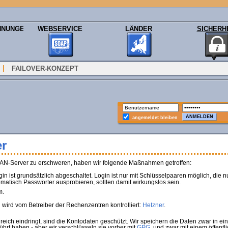
HNUNGEN
WEBSERVICE
LÄNDER
SICHERH
|
FAILOVER-KONZEPT
angemeldet bleiben
r
BAN-Server zu erschweren, haben wir folgende Maßnahmen getroffen:
ist grundsätzlich abgeschaltet. Login ist nur mit Schlüsselpaaren möglich, die 
atisch Passwörter ausprobieren, sollten damit wirkungslos sein.
m.
wird vom Betreiber der Rechenzentren kontrolliert:
Hetzner
.
reich eindringt, sind die Kontodaten geschützt. Wir speichern die Daten zwar in e
hrt haben - aber wir verschlüsseln sie vorher mit
GPG,
und zwar mit einem öffentl