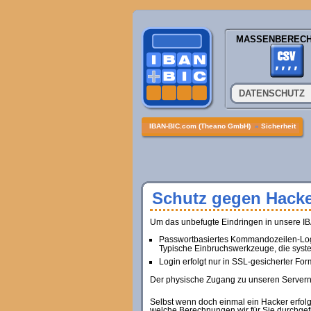
MASSENBEREC
DATENSCHUTZ
IBAN-BIC.com (Theano GmbH)
»
Sicherheit
Schutz gegen Hacke
Um das unbefugte Eindringen in unsere I
Passwortbasiertes Kommandozeilen-Login 
Typische Einbruchswerkzeuge, die system
Login erfolgt nur in SSL-gesicherter For
Der physische Zugang zu unseren Servern 
Selbst wenn doch einmal ein Hacker erfolg
welche Berechnungen wir für Sie durchgefü