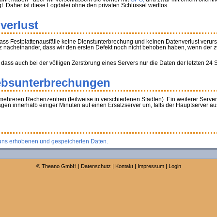
gt. Daher ist diese Logdatei ohne den privaten Schlüssel wertlos.
verlust
ass Festplattenausfälle keine Dienstunterbrechung und keinen Datenverlust verur
z nacheinander, dass wir den ersten Defekt noch nicht behoben haben, wenn der zwei
 dass auch bei der völligen Zerstörung eines Servers nur die Daten der letzten 24
ebsunterbrechungen
mehreren Rechenzentren (teilweise in verschiedenen Städten). Ein weiterer Serve
agen innerhalb einiger Minuten auf einen Ersatzserver um, falls der Hauptserver aus
uns erhobenen und gespeicherten Daten.
©
Theano GmbH
|
Datenschutz
|
Kontakt
|
Impressum
|
Login