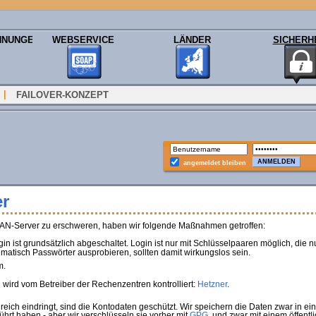
HNUNGEN
WEBSERVICE
LÄNDER
SICHERH
|
FAILOVER-KONZEPT
angemeldet bleiben
r
BAN-Server zu erschweren, haben wir folgende Maßnahmen getroffen:
ist grundsätzlich abgeschaltet. Login ist nur mit Schlüsselpaaren möglich, die 
atisch Passwörter ausprobieren, sollten damit wirkungslos sein.
m.
wird vom Betreiber der Rechenzentren kontrolliert:
Hetzner
.
reich eindringt, sind die Kontodaten geschützt. Wir speichern die Daten zwar in e
hrt haben - aber wir verschlüsseln sie vorher mit
GPG,
und zwar mit einem öffentl