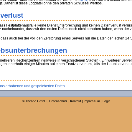
gt. Daher ist diese Logdatei ohne den privaten Schlüssel wertlos.
verlust
ass Festplattenausfälle keine Dienstunterbrechung und keinen Datenverlust verur
z nacheinander, dass wir den ersten Defekt noch nicht behoben haben, wenn der zwei
 dass auch bei der völligen Zerstörung eines Servers nur die Daten der letzten 24
ebsunterbrechungen
mehreren Rechenzentren (teilweise in verschiedenen Städten). Ein weiterer Serve
agen innerhalb einiger Minuten auf einen Ersatzserver um, falls der Hauptserver aus
uns erhobenen und gespeicherten Daten.
©
Theano GmbH
|
Datenschutz
|
Kontakt
|
Impressum
|
Login