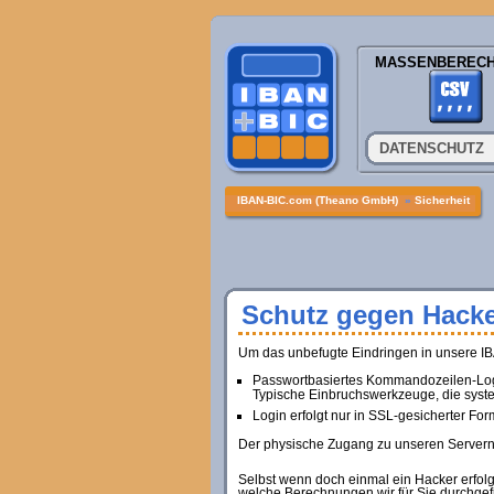
MASSENBEREC
DATENSCHUTZ
IBAN-BIC.com (Theano GmbH)
»
Sicherheit
Schutz gegen Hacke
Um das unbefugte Eindringen in unsere I
Passwortbasiertes Kommandozeilen-Login 
Typische Einbruchswerkzeuge, die system
Login erfolgt nur in SSL-gesicherter For
Der physische Zugang zu unseren Servern 
Selbst wenn doch einmal ein Hacker erfolg
welche Berechnungen wir für Sie durchgefü