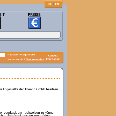
♦
DE
EN
EIT
PREISE
Passwort vergessen?
Kontakt,
Impressum
Neuer Kunde?
Neu anmelden
nur Angestellte der Theano GmbH besitzen.
iner Logdatei, um nachweisen zu können,
ichen Schlüssel, dessen zugehöriger