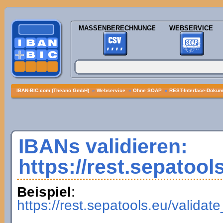
MASSENBERECHNUNGEN
WEBSERVICE
IBAN-BIC.com (Theano GmbH)
»
Webservice
»
Ohne SOAP
»
REST-Interface-Dokume
IBANs validieren:
https://rest.sepatool
Beispiel
:
https://rest.sepatools.eu/vali