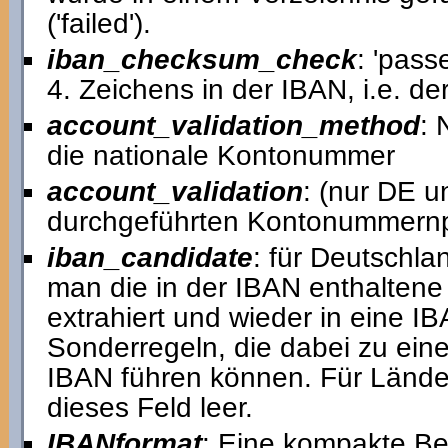
('failed').
iban_checksum_check
: 'pass
4. Zeichens in der IBAN, i.e. 
account_validation_method
: 
die nationale Kontonummer
account_validation
: (nur DE u
durchgeführten Kontonummernp
iban_candidate
: für Deutschla
man die in der IBAN enthalten
extrahiert und wieder in eine I
Sonderregeln, die dabei zu ein
IBAN führen können. Für Lände
dieses Feld leer.
IBANformat
: Eine kompakte Be