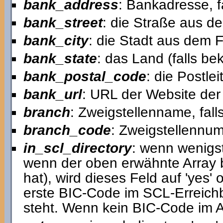
bank_address
: Bankadresse, f
bank_street
: die Straße aus d
bank_city
: die Stadt aus dem 
bank_state
: das Land (falls b
bank_postal_code
: die Postl
bank_url
: URL der Website der 
branch
: Zweigstellenname, fall
branch_code
: Zweigstellennum
in_scl_directory
: wenn wenigst
wenn der oben erwähnte Array 
hat), wird dieses Feld auf 'yes'
erste BIC-Code im SCL-Erreich
steht. Wenn kein BIC-Code im Arr