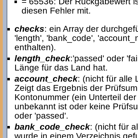
= 65536: Der Rückgabewert ist 
diesen Fehler mit.
checks
: ein Array der durchge
'length', 'bank_code', 'account
enthalten).
length_check
:'passed' oder 'fai
Länge für das Land hat.
account_check
: (nicht für alle
Zeigt das Ergebnis der Prüfsum
Kontonummer (ein Unterteil der
unbekannt ist oder keine Prüfsu
oder 'passed'.
bank_code_check
: (nicht für 
wurde in einem Verzeichnis gef