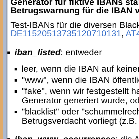
Generator für fiktive IBANs st
Betrugswarnung für die IBAN vo
Test-IBANs für die diversen Black
DE11520513735120710131
,
AT
iban_listed
: entweder
leer, wenn die IBAN auf keiner
"www", wenn die IBAN öffentli
"fake", wenn wir festgestellt
Generator generiert wurde, o
"blacklist" oder "schummelre
Betrugsverdacht vorliegt (z.B. 