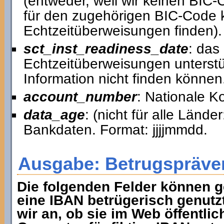
(entweder, weil wir keinen BIC
für den zugehörigen BIC-Code k
Echtzeitüberweisungen finden).
sct_inst_readiness_date
: das
Echtzeitüberweisungen unterstütz
Information nicht finden können
account_number
: Nationale 
data_age
: (nicht für alle Lände
Bankdaten. Format: jjjjmmdd.
Ausgabe: Betrugspräve
Die folgenden Felder können g
eine IBAN betrügerisch genutz
wir an, ob sie im Web öffentlic