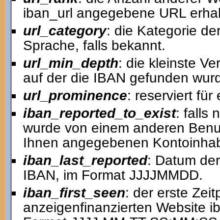
iban_url angegebene URL erhal
url_category
: die Kategorie de
Sprache, falls bekannt.
url_min_depth
: die kleinste V
auf der die IBAN gefunden wur
url_prominence
: reserviert fü
iban_reported_to_exist
: falls
wurde von einem anderen Benutz
Ihnen angegebenen Kontoinhab
iban_last_reported
: Datum der
IBAN, im Format JJJJMMDD.
iban_first_seen
: der erste Zei
anzeigenfinanzierten Website ib