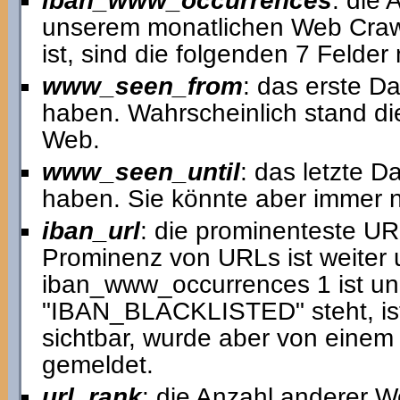
iban_www_occurrences
: die
unserem monatlichen Web Crawl
ist, sind die folgenden 7 Felder 
www_seen_from
: das erste D
haben. Wahrscheinlich stand di
Web.
www_seen_until
: das letzte D
haben. Sie könnte aber immer no
iban_url
: die prominenteste U
Prominenz von URLs ist weiter 
iban_www_occurrences 1 ist und 
"IBAN_BLACKLISTED" steht, ist 
sichtbar, wurde aber von einem
gemeldet.
url_rank
: die Anzahl anderer We