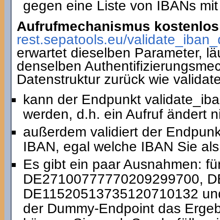
gegen eine Liste von IBANs mit
Aufrufmechanismus kostenlos 
rest.sepatools.eu/validate_i
erwartet dieselben Parameter, lä
denselben Authentifizierungsmec
Datenstruktur zurück wie valida
kann der Endpunkt validate_ib
werden, d.h. ein Aufruf ändert 
außerdem validiert der Endpun
IBAN, egal welche IBAN Sie als
Es gibt ein paar Ausnahmen: fü
DE27100777770209299700, D
DE11520513735120710132 und 
der Dummy-Endpoint das Ergebni