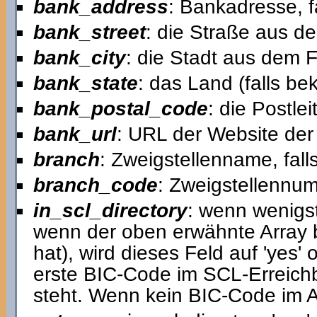
bank_address
: Bankadresse, f
bank_street
: die Straße aus d
bank_city
: die Stadt aus dem 
bank_state
: das Land (falls b
bank_postal_code
: die Postl
bank_url
: URL der Website der 
branch
: Zweigstellenname, fall
branch_code
: Zweigstellennum
in_scl_directory
: wenn wenigst
wenn der oben erwähnte Array 
hat), wird dieses Feld auf 'yes'
erste BIC-Code im SCL-Erreich
steht. Wenn kein BIC-Code im Arr