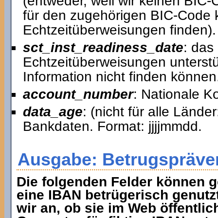
(entweder, weil wir keinen BIC
für den zugehörigen BIC-Code k
Echtzeitüberweisungen finden).
sct_inst_readiness_date
: das
Echtzeitüberweisungen unterstütz
Information nicht finden können
account_number
: Nationale 
data_age
: (nicht für alle Lände
Bankdaten. Format: jjjjmmdd.
Ausgabe: Betrugspräve
Die folgenden Felder können g
eine IBAN betrügerisch genutz
wir an, ob sie im Web öffentlic