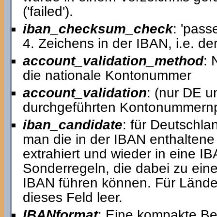
('failed').
iban_checksum_check
: 'pass
4. Zeichens in der IBAN, i.e. 
account_validation_method
: 
die nationale Kontonummer
account_validation
: (nur DE u
durchgeführten Kontonummernp
iban_candidate
: für Deutschla
man die in der IBAN enthalten
extrahiert und wieder in eine I
Sonderregeln, die dabei zu ein
IBAN führen können. Für Lände
dieses Feld leer.
IBANformat
: Eine kompakte Be