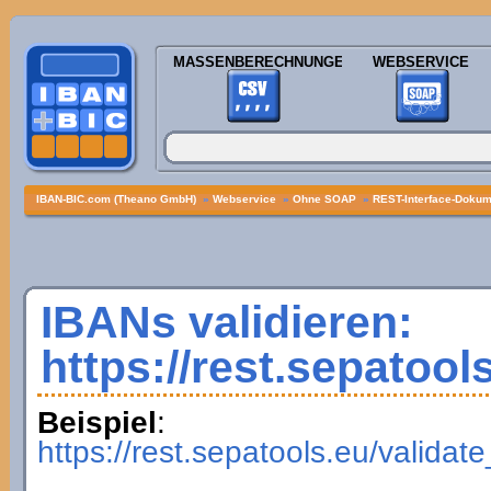
MASSENBERECHNUNGEN
WEBSERVICE
IBAN-BIC.com (Theano GmbH)
»
Webservice
»
Ohne SOAP
»
REST-Interface-Dokume
IBANs validieren:
https://rest.sepatool
Beispiel
:
https://rest.sepatools.eu/vali