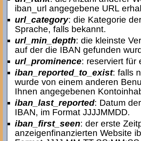
iban_url angegebene URL erhal
url_category
: die Kategorie de
Sprache, falls bekannt.
url_min_depth
: die kleinste V
auf der die IBAN gefunden wur
url_prominence
: reserviert fü
iban_reported_to_exist
: falls
wurde von einem anderen Benutz
Ihnen angegebenen Kontoinhab
iban_last_reported
: Datum der
IBAN, im Format JJJJMMDD.
iban_first_seen
: der erste Zei
anzeigenfinanzierten Website ib