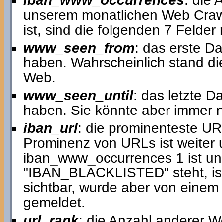
iban_www_occurrences
: die
unserem monatlichen Web Crawl
ist, sind die folgenden 7 Felder 
www_seen_from
: das erste D
haben. Wahrscheinlich stand di
Web.
www_seen_until
: das letzte D
haben. Sie könnte aber immer no
iban_url
: die prominenteste U
Prominenz von URLs ist weiter 
iban_www_occurrences 1 ist und 
"IBAN_BLACKLISTED" steht, ist 
sichtbar, wurde aber von einem
gemeldet.
url_rank
: die Anzahl anderer We