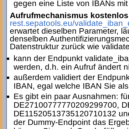
gegen eine Liste von IBANs mit
Aufrufmechanismus kostenlos 
rest.sepatools.eu/validate_i
erwartet dieselben Parameter, lä
denselben Authentifizierungsmec
Datenstruktur zurück wie valida
kann der Endpunkt validate_ib
werden, d.h. ein Aufruf ändert 
außerdem validiert der Endpun
IBAN, egal welche IBAN Sie als
Es gibt ein paar Ausnahmen: fü
DE27100777770209299700, D
DE11520513735120710132 und 
der Dummy-Endpoint das Ergebni