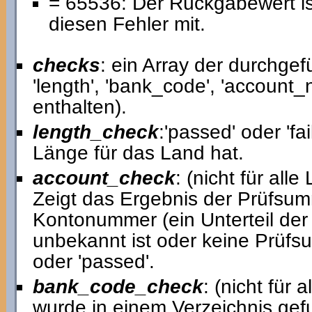
= 65536: Der Rückgabewert ist 
diesen Fehler mit.
checks
: ein Array der durchge
'length', 'bank_code', 'account
enthalten).
length_check
:'passed' oder 'fai
Länge für das Land hat.
account_check
: (nicht für alle
Zeigt das Ergebnis der Prüfsum
Kontonummer (ein Unterteil der
unbekannt ist oder keine Prüfsu
oder 'passed'.
bank_code_check
: (nicht für 
wurde in einem Verzeichnis gef