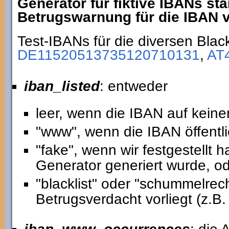
Generator für fiktive IBANs st
Betrugswarnung für die IBAN vo
Test-IBANs für die diversen Black
DE11520513735120710131
,
AT
iban_listed
: entweder
leer, wenn die IBAN auf keiner
"www", wenn die IBAN öffentli
"fake", wenn wir festgestellt
Generator generiert wurde, o
"blacklist" oder "schummelre
Betrugsverdacht vorliegt (z.B. 