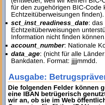
(entweder, weil wir keinen BIC
für den zugehörigen BIC-Code k
Echtzeitüberweisungen finden).
sct_inst_readiness_date
: das
Echtzeitüberweisungen unterstütz
Information nicht finden können
account_number
: Nationale 
data_age
: (nicht für alle Lände
Bankdaten. Format: jjjjmmdd.
Ausgabe: Betrugspräve
Die folgenden Felder können g
eine IBAN betrügerisch genutz
wir an, ob sie im Web öffentlic