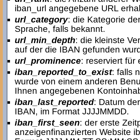
iban_url angegebene URL erhal
url_category
: die Kategorie de
Sprache, falls bekannt.
url_min_depth
: die kleinste V
auf der die IBAN gefunden wur
url_prominence
: reserviert fü
iban_reported_to_exist
: falls
wurde von einem anderen Benutz
Ihnen angegebenen Kontoinhab
iban_last_reported
: Datum der
IBAN, im Format JJJJMMDD.
iban_first_seen
: der erste Zei
anzeigenfinanzierten Website ib