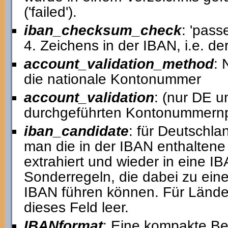
('failed').
iban_checksum_check
: 'pass
4. Zeichens in der IBAN, i.e. 
account_validation_method
: 
die nationale Kontonummer
account_validation
: (nur DE u
durchgeführten Kontonummernp
iban_candidate
: für Deutschla
man die in der IBAN enthalten
extrahiert und wieder in eine I
Sonderregeln, die dabei zu ein
IBAN führen können. Für Lände
dieses Feld leer.
IBANformat
: Eine kompakte Be