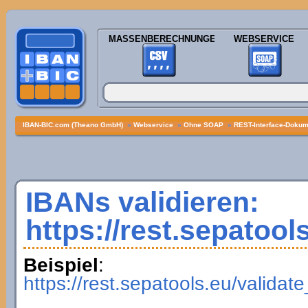
MASSENBERECHNUNGEN
WEBSERVICE
IBAN-BIC.com (Theano GmbH)
»
Webservice
»
Ohne SOAP
»
REST-Interface-Dokume
IBANs validieren:
https://rest.sepatool
Beispiel
:
https://rest.sepatools.eu/vali