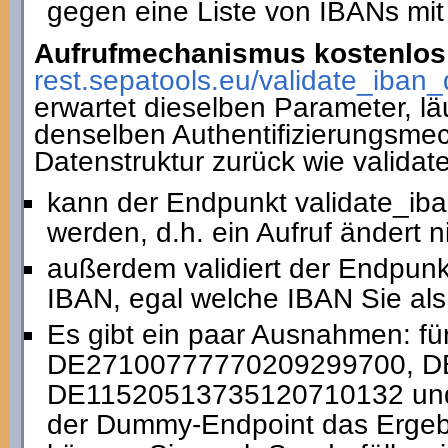
gegen eine Liste von IBANs mit
Aufrufmechanismus kostenlos 
rest.sepatools.eu/validate_i
erwartet dieselben Parameter, lä
denselben Authentifizierungsmec
Datenstruktur zurück wie valida
kann der Endpunkt validate_ib
werden, d.h. ein Aufruf ändert 
außerdem validiert der Endpun
IBAN, egal welche IBAN Sie als
Es gibt ein paar Ausnahmen: fü
DE27100777770209299700, D
DE11520513735120710132 und 
der Dummy-Endpoint das Ergebni