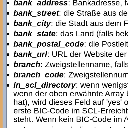
bank_address
: Bankadresse, f
bank_street
: die Straße aus d
bank_city
: die Stadt aus dem 
bank_state
: das Land (falls b
bank_postal_code
: die Postl
bank_url
: URL der Website der 
branch
: Zweigstellenname, fall
branch_code
: Zweigstellennum
in_scl_directory
: wenn wenigst
wenn der oben erwähnte Array 
hat), wird dieses Feld auf 'yes'
erste BIC-Code im SCL-Erreich
steht. Wenn kein BIC-Code im Arr