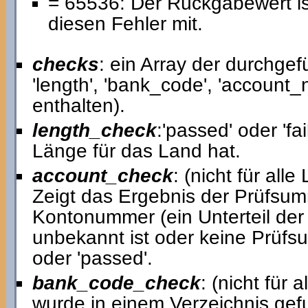
= 65536: Der Rückgabewert ist 
diesen Fehler mit.
checks
: ein Array der durchge
'length', 'bank_code', 'account
enthalten).
length_check
:'passed' oder 'fai
Länge für das Land hat.
account_check
: (nicht für alle
Zeigt das Ergebnis der Prüfsum
Kontonummer (ein Unterteil der
unbekannt ist oder keine Prüfsu
oder 'passed'.
bank_code_check
: (nicht für 
wurde in einem Verzeichnis gef