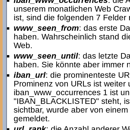
iban_www_occurrences
: die
unserem monatlichen Web Crawl
ist, sind die folgenden 7 Felder 
www_seen_from
: das erste D
haben. Wahrscheinlich stand di
Web.
www_seen_until
: das letzte D
haben. Sie könnte aber immer no
iban_url
: die prominenteste U
Prominenz von URLs ist weiter 
iban_www_occurrences 1 ist und 
"IBAN_BLACKLISTED" steht, ist 
sichtbar, wurde aber von einem
gemeldet.
url_rank
: die Anzahl anderer We