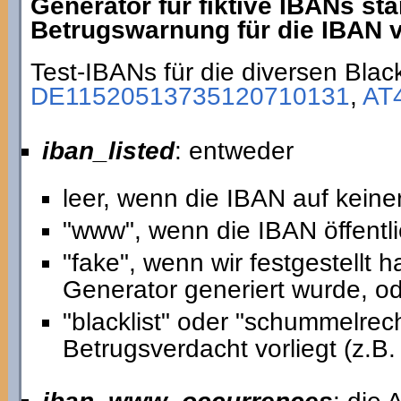
Generator für fiktive IBANs st
Betrugswarnung für die IBAN vo
Test-IBANs für die diversen Black
DE11520513735120710131
,
AT
iban_listed
: entweder
leer, wenn die IBAN auf keiner
"www", wenn die IBAN öffentli
"fake", wenn wir festgestellt
Generator generiert wurde, o
"blacklist" oder "schummelre
Betrugsverdacht vorliegt (z.B. 