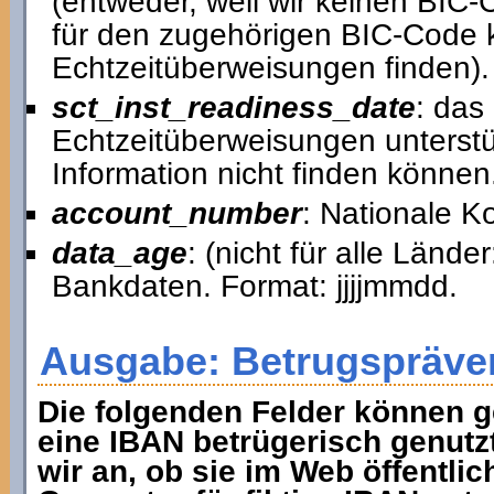
(entweder, weil wir keinen BIC
für den zugehörigen BIC-Code k
Echtzeitüberweisungen finden).
sct_inst_readiness_date
: das
Echtzeitüberweisungen unterstütz
Information nicht finden können
account_number
: Nationale 
data_age
: (nicht für alle Lände
Bankdaten. Format: jjjjmmdd.
Ausgabe: Betrugspräve
Die folgenden Felder können g
eine IBAN betrügerisch genutz
wir an, ob sie im Web öffentlic