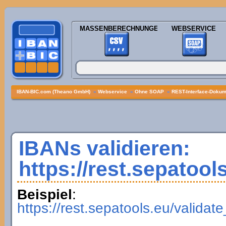
MASSENBERECHNUNGEN
WEBSERVICE
IBAN-BIC.com (Theano GmbH)
»
Webservice
»
Ohne SOAP
»
REST-Interface-Dokume
IBANs validieren:
https://rest.sepatool
Beispiel
:
https://rest.sepatools.eu/vali