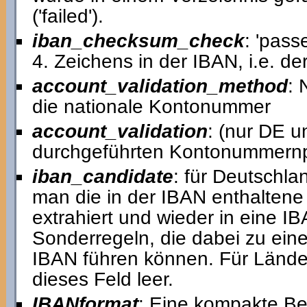
('failed').
iban_checksum_check
: 'pass
4. Zeichens in der IBAN, i.e. 
account_validation_method
: 
die nationale Kontonummer
account_validation
: (nur DE u
durchgeführten Kontonummernp
iban_candidate
: für Deutschla
man die in der IBAN enthalten
extrahiert und wieder in eine I
Sonderregeln, die dabei zu ein
IBAN führen können. Für Lände
dieses Feld leer.
IBANformat
: Eine kompakte Be