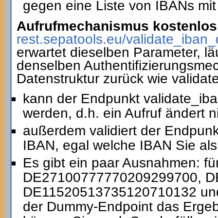
gegen eine Liste von IBANs mit
Aufrufmechanismus kostenlos 
rest.sepatools.eu/validate_i
erwartet dieselben Parameter, lä
denselben Authentifizierungsmec
Datenstruktur zurück wie valida
kann der Endpunkt validate_ib
werden, d.h. ein Aufruf ändert 
außerdem validiert der Endpun
IBAN, egal welche IBAN Sie als
Es gibt ein paar Ausnahmen: fü
DE27100777770209299700, D
DE11520513735120710132 und 
der Dummy-Endpoint das Ergebni