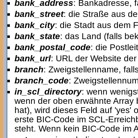
bank_address
: Bankadresse, f
bank_street
: die Straße aus d
bank_city
: die Stadt aus dem 
bank_state
: das Land (falls b
bank_postal_code
: die Postl
bank_url
: URL der Website der 
branch
: Zweigstellenname, fall
branch_code
: Zweigstellennum
in_scl_directory
: wenn wenigst
wenn der oben erwähnte Array 
hat), wird dieses Feld auf 'yes'
erste BIC-Code im SCL-Erreich
steht. Wenn kein BIC-Code im Arr