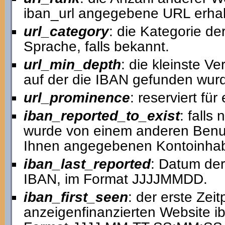
iban_url angegebene URL erhal
url_category
: die Kategorie de
Sprache, falls bekannt.
url_min_depth
: die kleinste V
auf der die IBAN gefunden wur
url_prominence
: reserviert fü
iban_reported_to_exist
: falls
wurde von einem anderen Benutz
Ihnen angegebenen Kontoinhab
iban_last_reported
: Datum der
IBAN, im Format JJJJMMDD.
iban_first_seen
: der erste Zei
anzeigenfinanzierten Website ib