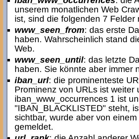
iban_www_occurrences
: die
unserem monatlichen Web Crawl
ist, sind die folgenden 7 Felder 
www_seen_from
: das erste D
haben. Wahrscheinlich stand di
Web.
www_seen_until
: das letzte D
haben. Sie könnte aber immer no
iban_url
: die prominenteste U
Prominenz von URLs ist weiter 
iban_www_occurrences 1 ist und 
"IBAN_BLACKLISTED" steht, ist 
sichtbar, wurde aber von einem
gemeldet.
url_rank
: die Anzahl anderer We