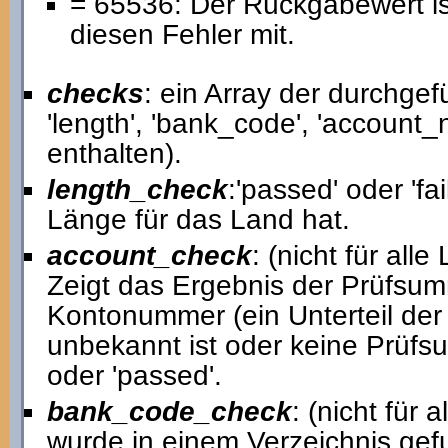
= 65536: Der Rückgabewert ist 
diesen Fehler mit.
checks
: ein Array der durchge
'length', 'bank_code', 'account
enthalten).
length_check
:'passed' oder 'fai
Länge für das Land hat.
account_check
: (nicht für alle
Zeigt das Ergebnis der Prüfsum
Kontonummer (ein Unterteil der
unbekannt ist oder keine Prüfsu
oder 'passed'.
bank_code_check
: (nicht für 
wurde in einem Verzeichnis gef