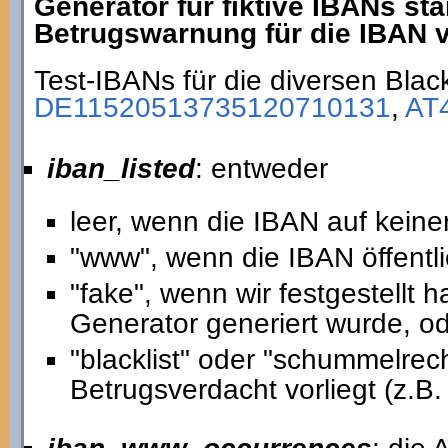
Generator für fiktive IBANs st
Betrugswarnung für die IBAN vo
Test-IBANs für die diversen Black
DE11520513735120710131
,
AT
iban_listed
: entweder
leer, wenn die IBAN auf keiner
"www", wenn die IBAN öffentli
"fake", wenn wir festgestellt
Generator generiert wurde, o
"blacklist" oder "schummelre
Betrugsverdacht vorliegt (z.B. 