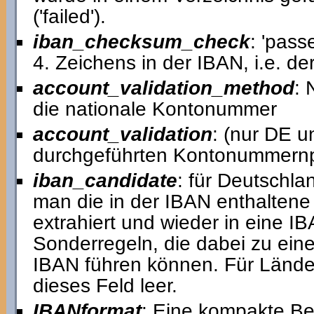
('failed').
iban_checksum_check
: 'pass
4. Zeichens in der IBAN, i.e. 
account_validation_method
: 
die nationale Kontonummer
account_validation
: (nur DE u
durchgeführten Kontonummernp
iban_candidate
: für Deutschla
man die in der IBAN enthalten
extrahiert und wieder in eine I
Sonderregeln, die dabei zu ein
IBAN führen können. Für Lände
dieses Feld leer.
IBANformat
: Eine kompakte Be