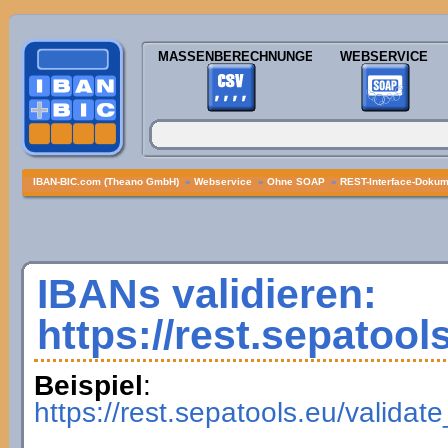
MASSENBERECHNUNGEN
WEBSERVICE
IBAN-BIC.com (Theano GmbH)
»
Webservice
»
Ohne SOAP
»
REST-Interface-Dokume
IBANs validieren:
https://rest.sepatool
Beispiel
:
https://rest.sepatools.eu/vali