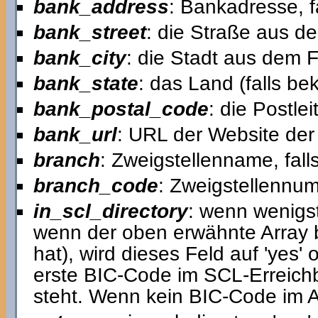
bank_address
: Bankadresse, f
bank_street
: die Straße aus d
bank_city
: die Stadt aus dem 
bank_state
: das Land (falls b
bank_postal_code
: die Postl
bank_url
: URL der Website der 
branch
: Zweigstellenname, fall
branch_code
: Zweigstellennum
in_scl_directory
: wenn wenigst
wenn der oben erwähnte Array 
hat), wird dieses Feld auf 'yes'
erste BIC-Code im SCL-Erreich
steht. Wenn kein BIC-Code im Arr