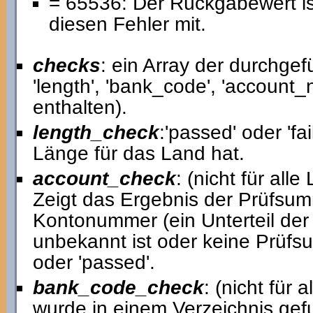
= 65536: Der Rückgabewert ist 
diesen Fehler mit.
checks
: ein Array der durchge
'length', 'bank_code', 'account
enthalten).
length_check
:'passed' oder 'fai
Länge für das Land hat.
account_check
: (nicht für alle
Zeigt das Ergebnis der Prüfsum
Kontonummer (ein Unterteil der
unbekannt ist oder keine Prüfsu
oder 'passed'.
bank_code_check
: (nicht für 
wurde in einem Verzeichnis gef