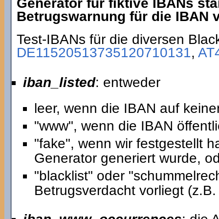
Generator für fiktive IBANs st
Betrugswarnung für die IBAN vo
Test-IBANs für die diversen Black
DE11520513735120710131
,
AT
iban_listed
: entweder
leer, wenn die IBAN auf keiner
"www", wenn die IBAN öffentli
"fake", wenn wir festgestellt
Generator generiert wurde, o
"blacklist" oder "schummelre
Betrugsverdacht vorliegt (z.B. 