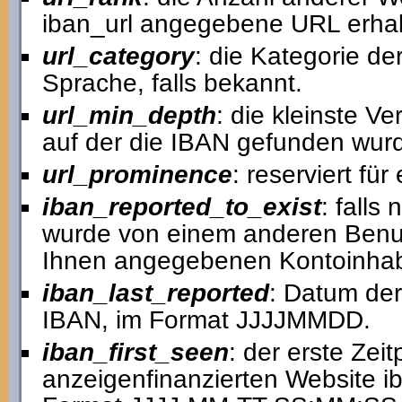
iban_url angegebene URL erhal
url_category
: die Kategorie de
Sprache, falls bekannt.
url_min_depth
: die kleinste V
auf der die IBAN gefunden wur
url_prominence
: reserviert fü
iban_reported_to_exist
: falls
wurde von einem anderen Benutz
Ihnen angegebenen Kontoinhab
iban_last_reported
: Datum der
IBAN, im Format JJJJMMDD.
iban_first_seen
: der erste Zei
anzeigenfinanzierten Website ib