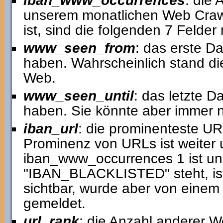
iban_www_occurrences
: die
unserem monatlichen Web Crawl
ist, sind die folgenden 7 Felder 
www_seen_from
: das erste D
haben. Wahrscheinlich stand di
Web.
www_seen_until
: das letzte D
haben. Sie könnte aber immer no
iban_url
: die prominenteste U
Prominenz von URLs ist weiter 
iban_www_occurrences 1 ist und 
"IBAN_BLACKLISTED" steht, ist 
sichtbar, wurde aber von einem
gemeldet.
url_rank
: die Anzahl anderer We