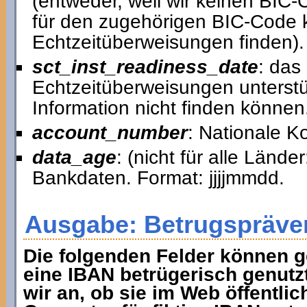
(entweder, weil wir keinen BIC
für den zugehörigen BIC-Code k
Echtzeitüberweisungen finden).
sct_inst_readiness_date
: das
Echtzeitüberweisungen unterstütz
Information nicht finden können
account_number
: Nationale 
data_age
: (nicht für alle Lände
Bankdaten. Format: jjjjmmdd.
Ausgabe: Betrugspräve
Die folgenden Felder können g
eine IBAN betrügerisch genutz
wir an, ob sie im Web öffentlic