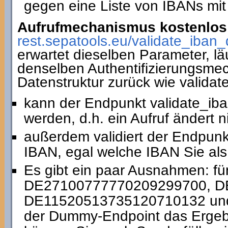
gegen eine Liste von IBANs mit
Aufrufmechanismus kostenlos 
rest.sepatools.eu/validate_i
erwartet dieselben Parameter, lä
denselben Authentifizierungsmec
Datenstruktur zurück wie valida
kann der Endpunkt validate_ib
werden, d.h. ein Aufruf ändert 
außerdem validiert der Endpun
IBAN, egal welche IBAN Sie als
Es gibt ein paar Ausnahmen: fü
DE27100777770209299700, D
DE11520513735120710132 und 
der Dummy-Endpoint das Ergebni