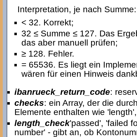
Interpretation, je nach Summe:
< 32. Korrekt;
32 ≤ Summe ≤ 127. Das Ergebn
das aber manuell prüfen;
≥ 128. Fehler.
= 65536. Es liegt ein Implemen
wären für einen Hinweis dank
ibanrueck_return_code
: reser
checks
: ein Array, der die dur
Elemente enthalten wie 'length'
length_check
'passed', 'failed 
number' - gibt an, ob Kontonumm