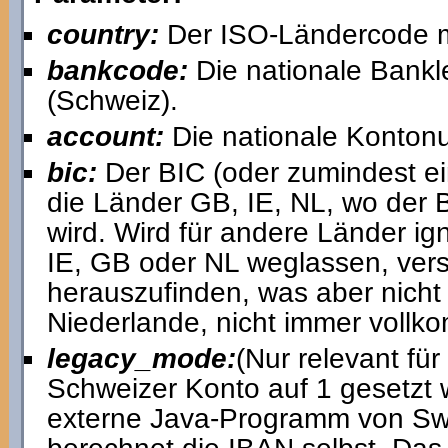
country:
Der ISO-Ländercode m
bankcode:
Die nationale Bankl
(Schweiz).
account:
Die nationale Konton
bic:
Der BIC (oder zumindest ein
die Länder GB, IE, NL, wo der B
wird. Wird für andere Länder ig
IE, GB oder NL weglassen, vers
herauszufinden, was aber nicht 
Niederlande, nicht immer vollko
legacy_mode:
(Nur relevant fü
Schweizer Konto auf 1 gesetzt w
externe Java-Programm von Swi