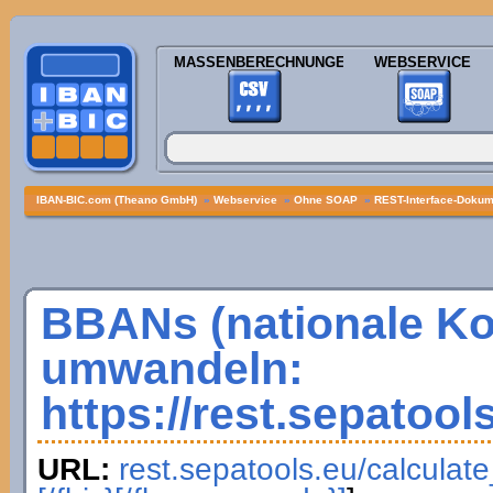
MASSENBERECHNUNGEN
WEBSERVICE
IBAN-BIC.com (Theano GmbH)
»
Webservice
»
Ohne SOAP
»
REST-Interface-Dokume
BBANs (nationale K
umwandeln:
https://rest.sepatool
URL:
rest.sepatools.eu/calculat