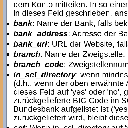
dem Konto mitteilen. In so einem
in dieses Feld geschrieben, anso
bank
: Name der Bank, falls bek
bank_address
: Adresse der Ba
bank_url
: URL der Website, fal
branch
: Name der Zweigstelle, 
branch_code
: Zweigstellennum
in_scl_directory
: wenn mindest
(d.h., wenn der oben erwähnte Ar
dieses Feld auf 'yes' oder 'no',
zurückgelieferte BIC-Code im 
Bundesbank aufgelistet ist ('yes
zurückgeliefert wird, bleibt diese
sct
: Wenn in_scl_directory auf '