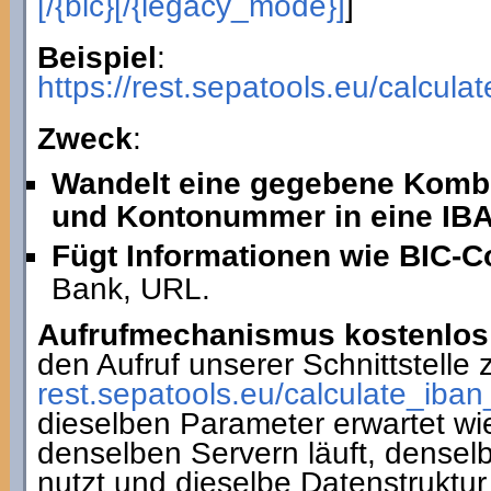
[/{bic}[/{legacy_mode}]
]
Beispiel
:
https://rest.sepatools.eu/calcu
Zweck
:
Wandelt eine gegebene Komb
und Kontonummer in eine IB
Fügt Informationen wie BIC-C
Bank, URL.
Aufrufmechanismus kostenlos 
den Aufruf unserer Schnittstelle
rest.sepatools.eu/calculate_i
dieselben Parameter erwartet wi
denselben Servern läuft, densel
nutzt und dieselbe Datenstruktur 