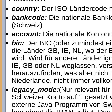
country:
Der ISO-Ländercode m
bankcode:
Die nationale Bankl
(Schweiz).
account:
Die nationale Konton
bic:
Der BIC (oder zumindest ein
die Länder GB, IE, NL, wo der B
wird. Wird für andere Länder ig
IE, GB oder NL weglassen, vers
herauszufinden, was aber nicht 
Niederlande, nicht immer vollko
legacy_mode:
(Nur relevant fü
Schweizer Konto auf 1 gesetzt w
externe Java-Programm von Swi