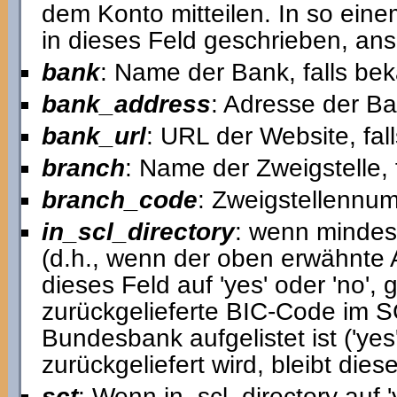
dem Konto mitteilen. In so einem
in dieses Feld geschrieben, anso
bank
: Name der Bank, falls bek
bank_address
: Adresse der Ba
bank_url
: URL der Website, fal
branch
: Name der Zweigstelle, 
branch_code
: Zweigstellennum
in_scl_directory
: wenn mindest
(d.h., wenn der oben erwähnte Ar
dieses Feld auf 'yes' oder 'no',
zurückgelieferte BIC-Code im 
Bundesbank aufgelistet ist ('yes
zurückgeliefert wird, bleibt diese
sct
: Wenn in_scl_directory auf '