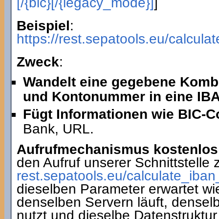
[/{bic}[/{legacy_mode}]
]
Beispiel
:
https://rest.sepatools.eu/calcu
Zweck
:
Wandelt eine gegebene Komb
und Kontonummer in eine IB
Fügt Informationen wie BIC-C
Bank, URL.
Aufrufmechanismus kostenlos 
den Aufruf unserer Schnittstelle
rest.sepatools.eu/calculate_i
dieselben Parameter erwartet wi
denselben Servern läuft, densel
nutzt und dieselbe Datenstruktur 