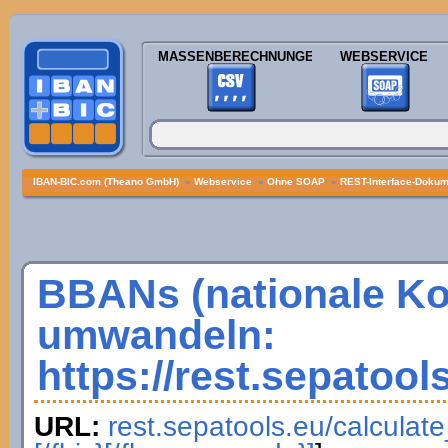
MASSENBERECHNUNGEN
WEBSERVICE
IBAN-BIC.com (Theano GmbH)
»
Webservice
»
Ohne SOAP
»
REST-Interface-Dokume
BBANs (nationale K
umwandeln:
https://rest.sepatool
URL:
rest.sepatools.eu/calculat