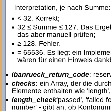
Interpretation, je nach Summe:
< 32. Korrekt;
32 ≤ Summe ≤ 127. Das Ergebn
das aber manuell prüfen;
≥ 128. Fehler.
= 65536. Es liegt ein Implemen
wären für einen Hinweis dank
ibanrueck_return_code
: reser
checks
: ein Array, der die dur
Elemente enthalten wie 'length'
length_check
'passed', 'failed 
number' - gibt an, ob Kontonumm