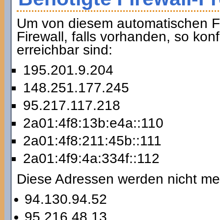
Um von diesem automatischen Fai
Firewall, falls vorhanden, so ko
erreichbar sind:
195.201.9.204
148.251.177.245
95.217.117.218
2a01:4f8:13b:e4a::110
2a01:4f8:211:45b::111
2a01:4f9:4a:334f::112
Diese Adressen werden nicht me
94.130.94.52
95.216.48.13