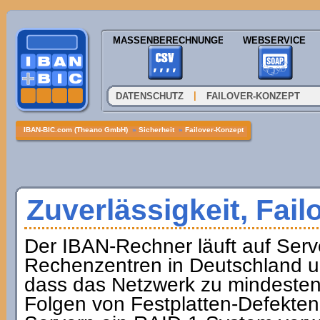
MASSENBERECHNUNGEN
WEBSERVICE
|
DATENSCHUTZ
FAILOVER-KONZEPT
IBAN-BIC.com (Theano GmbH)
»
Sicherheit
»
Failover-Konzept
Zuverlässigkeit, Fail
Der IBAN-Rechner läuft auf Ser
Rechenzentren in Deutschland un
dass das Netzwerk zu mindestens 
Folgen von Festplatten-Defekten 