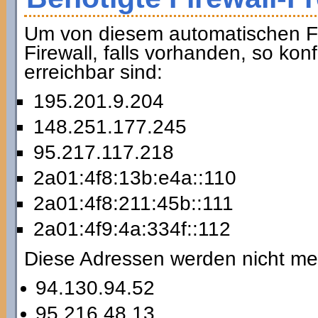
Um von diesem automatischen Fai
Firewall, falls vorhanden, so ko
erreichbar sind:
195.201.9.204
148.251.177.245
95.217.117.218
2a01:4f8:13b:e4a::110
2a01:4f8:211:45b::111
2a01:4f9:4a:334f::112
Diese Adressen werden nicht me
94.130.94.52
95.216.48.13