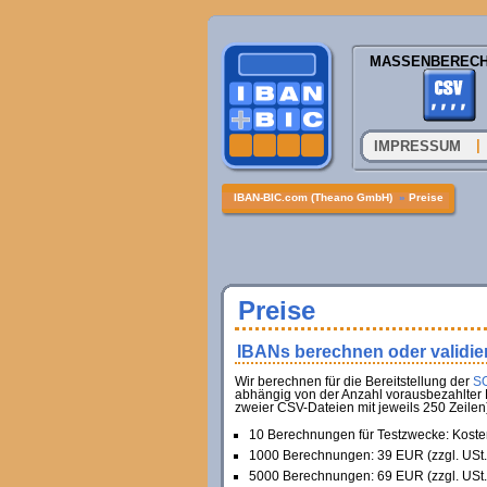
MASSENBEREC
|
IMPRESSUM
IBAN-BIC.com (Theano GmbH)
»
Preise
Preise
IBANs berechnen oder validie
Wir berechnen für die Bereitstellung der
SO
abhängig von der Anzahl vorausbezahlter 
zweier CSV-Dateien mit jeweils 250 Zeilen)
10 Berechnungen für Testzwecke: Koste
1000 Berechnungen: 39 EUR (zzgl. USt.
5000 Berechnungen: 69 EUR (zzgl. USt.