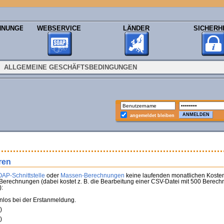
HNUNGEN
WEBSERVICE
LÄNDER
SICHERH
ALLGEMEINE GESCHÄFTSBEDINGUNGEN
angemeldet bleiben
ren
AP-Schnittstelle
oder
Massen-Berechnungen
keine laufenden monatlichen Kosten
Berechnungen (dabei kostet z. B. die Bearbeitung einer CSV-Datei mit 500 Berech
:
nlos bei der Erstanmeldung.
)
)