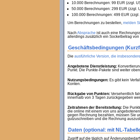
10.000 Berechnungen: 99 EUR (zzgl. US
50.000 Berechnungen: 299 EUR (zzgl. U
100.000 Berechnungen: 499 EUR (zzgl. 
Um Berechnungen zu bestellen,
melden Sie
Nach
Absprache
ist auch eine Rechnungss
allerdings zusätzlich ein Sockelbetrag von
Geschäftsbedingungen (Kurz
Die
ausführliche Version, die insbesondere
Angebotene Dienstleistung:
Konvertierun
Punkt. Die Punkte-Pakete sind weiter oben 
Nutzungsbedingungen:
Es gibt kein Verf
Konten.
Rückgabe von Punkten:
Versehentlich fa
innerhalb von 3 Tagen zurückgegeben werde
Zeitrahmen der Bereitstellung:
Die Punkte
die online mit einem von uns angebotenen 
gegen Rechnung bezahlen, müssen Sie uns
gutzuschreiben und die Rechnung auszust
Daten (optional: mit NL-Tabell
Zugriff auf die täglich auf Änderungsbedar