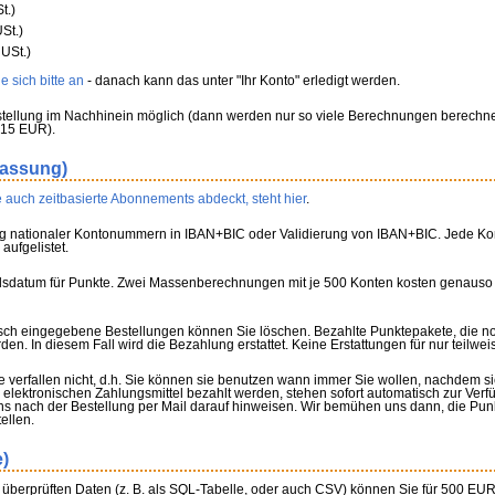
t.)
St.)
USt.)
 sich bitte an
- danach kann das unter "Ihr Konto" erledigt werden.
tellung im Nachhinein möglich (dann werden nur so viele Berechnungen berechnet
 15 EUR).
fassung)
 auch zeitbasierte Abonnements abdeckt, steht hier
.
g nationaler Kontonummern in IBAN+BIC oder Validierung von IBAN+BIC. Jede Konv
aufgelistet.
allsdatum für Punkte. Zwei Massenberechnungen mit je 500 Konten kosten genauso
lsch eingegebene Bestellungen können Sie löschen. Bezahlte Punktepakete, die n
n. In diesem Fall wird die Bezahlung erstattet. Keine Erstattungen für nur teilwe
 verfallen nicht, d.h. Sie können sie benutzen wann immer Sie wollen, nachdem s
elektronischen Zahlungsmittel bezahlt werden, stehen sofort automatisch zur Ver
 nach der Bestellung per Mail darauf hinweisen. Wir bemühen uns dann, die Pun
ellen.
e)
f überprüften Daten (z. B. als SQL-Tabelle, oder auch CSV) können Sie für 500 EUR 