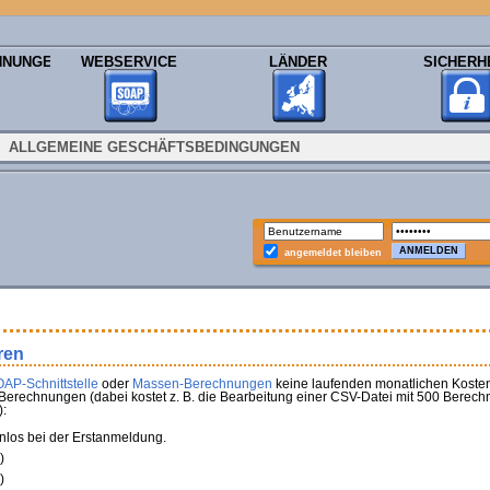
HNUNGEN
WEBSERVICE
LÄNDER
SICHERH
ALLGEMEINE GESCHÄFTSBEDINGUNGEN
angemeldet bleiben
ren
AP-Schnittstelle
oder
Massen-Berechnungen
keine laufenden monatlichen Kosten
Berechnungen (dabei kostet z. B. die Bearbeitung einer CSV-Datei mit 500 Berech
:
nlos bei der Erstanmeldung.
)
)