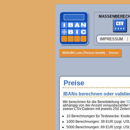
MASSENBEREC
|
IMPRESSUM
IBAN-BIC.com (Theano GmbH)
»
Preise
Preise
IBANs berechnen oder validie
Wir berechnen für die Bereitstellung der
SO
abhängig von der Anzahl vorausbezahlter 
zweier CSV-Dateien mit jeweils 250 Zeilen)
10 Berechnungen für Testzwecke: Koste
1000 Berechnungen: 39 EUR (zzgl. USt.
5000 Berechnungen: 69 EUR (zzgl. USt.