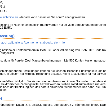
t.)
St.)
USt.)
 sich bitte an
- danach kann das unter "Ihr Konto" erledigt werden.
tellung im Nachhinein möglich (dann werden nur so viele Berechnungen berechnet
 15 EUR).
fassung)
 auch zeitbasierte Abonnements abdeckt, steht hier
.
g nationaler Kontonummern in IBAN+BIC oder Validierung von IBAN+BIC. Jede Konv
aufgelistet.
allsdatum für Punkte. Zwei Massenberechnungen mit je 500 Konten kosten genauso
lsch eingegebene Bestellungen können Sie löschen. Bezahlte Punktepakete, die n
n. In diesem Fall wird die Bezahlung erstattet. Keine Erstattungen für nur teilwe
 verfallen nicht, d.h. Sie können sie benutzen wann immer Sie wollen, nachdem s
elektronischen Zahlungsmittel bezahlt werden, stehen sofort automatisch zur Ver
 nach der Bestellung per Mail darauf hinweisen. Wir bemühen uns dann, die Pun
ellen.
e)
f überprüften Daten (z. B. als SQL-Tabelle, oder auch CSV) können Sie für 500 EUR 