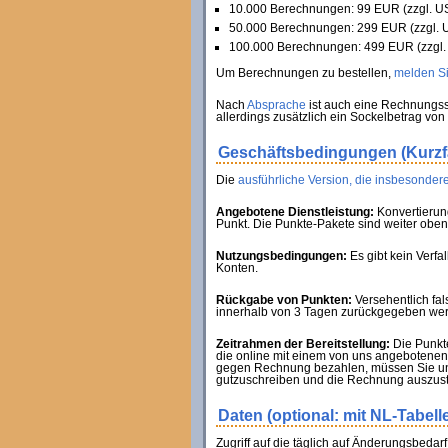
10.000 Berechnungen: 99 EUR (zzgl. US
50.000 Berechnungen: 299 EUR (zzgl. U
100.000 Berechnungen: 499 EUR (zzgl. 
Um Berechnungen zu bestellen,
melden Sie
Nach
Absprache
ist auch eine Rechnungss
allerdings zusätzlich ein Sockelbetrag von
Geschäftsbedingungen (Kurz
Die
ausführliche Version, die insbesondere
Angebotene Dienstleistung:
Konvertierun
Punkt. Die Punkte-Pakete sind weiter oben 
Nutzungsbedingungen:
Es gibt kein Verf
Konten.
Rückgabe von Punkten:
Versehentlich fa
innerhalb von 3 Tagen zurückgegeben werde
Zeitrahmen der Bereitstellung:
Die Punkte
die online mit einem von uns angebotenen 
gegen Rechnung bezahlen, müssen Sie uns
gutzuschreiben und die Rechnung auszust
Daten (optional: mit NL-Tabell
Zugriff auf die täglich auf Änderungsbedar